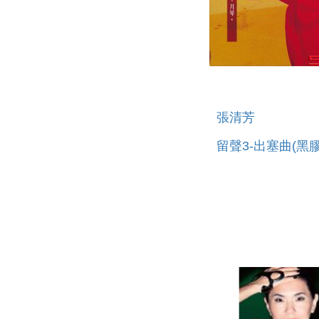
張清芳
留聲3-出塞曲(黑膠