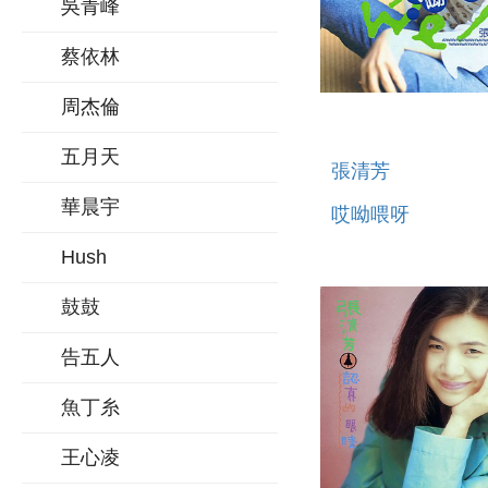
吳青峰
蔡依林
周杰倫
五月天
張清芳
華晨宇
哎呦喂呀
Hush
鼓鼓
告五人
魚丁糸
王心凌