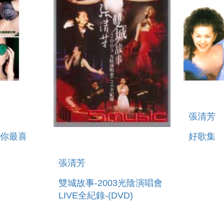
張清芳
些你最喜
好歌集
張清芳
雙城故事-2003光陰演唱會
LIVE全紀錄-(DVD)