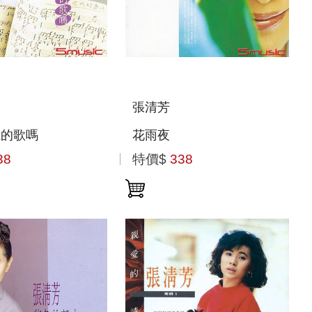
張清芳
我的歌嗎
花雨夜
38
特價$
338