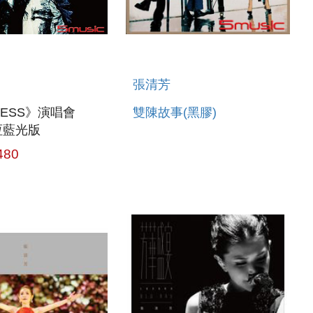
張清芳
LESS》演唱會
雙陳故事(黑膠)
永恆藍光版
480