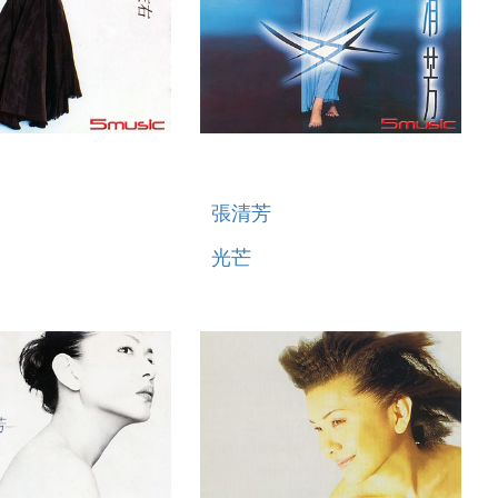
張清芳
光芒