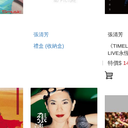
張清芳
張清芳
禮盒 (收納盒)
《TIME
LIVE
特價$
1