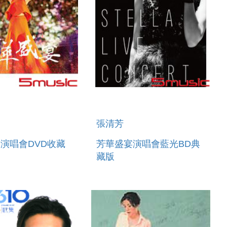
張清芳
演唱會DVD收藏
芳華盛宴演唱會藍光BD典
藏版