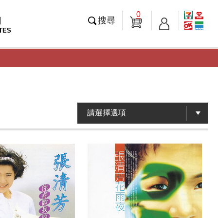
0
知
搜尋
TES