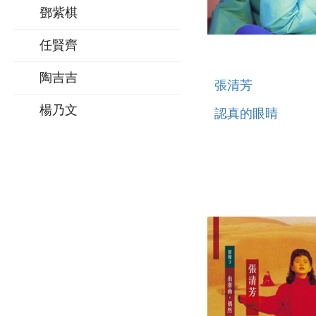
鄧紫棋
任賢齊
陶吉吉
張清芳
楊乃文
認真的眼睛