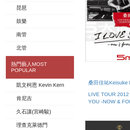
琵琶
鼓樂
南管
北管
熱門藝人
MOST
POPULAR
桑田佳祐Keisuke 
凱文柯恩 Kevin Kern
LIVE TOUR 2012
肯尼吉
YOU -NOW & FO
2DVD
久石讓(宮崎駿)
理查克萊德門