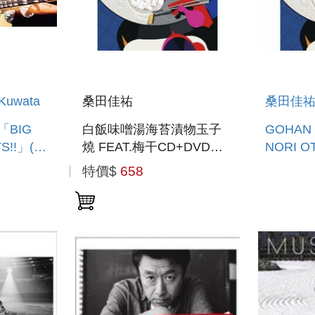
Kuwata
桑田佳祐
桑田佳祐Ke
1「BIG
白飯味噌湯海苔漬物玉子
GOHAN 
S!!」(日
燒 FEAT.梅干CD+DVD演
NORI 
唱會 豪華初回盤
TAMAGO
特價$
658
FEAT.
口完全生