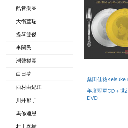
酷音樂團
大衛蓋瑞
提琴雙傑
李閏民
灣聲樂團
白日夢
桑田佳祐Keisuke 
西村由紀江
年度冠軍CD＋世
DVD
川井郁子
馬修連恩
村上春樹