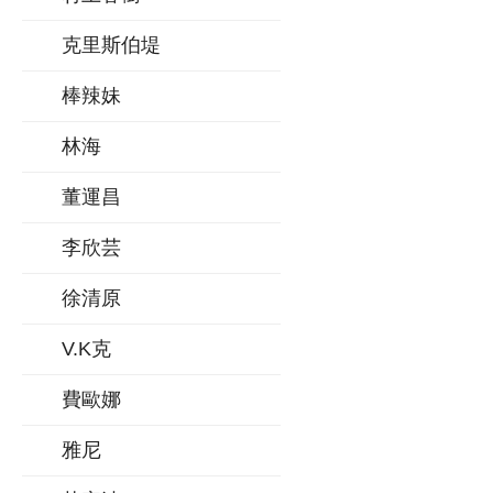
克里斯伯堤
棒辣妹
林海
董運昌
李欣芸
徐清原
V.K克
費歐娜
雅尼