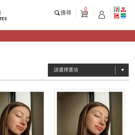
0
知
搜尋
TES