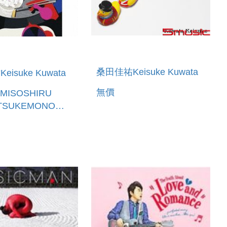
桑田佳祐Keisuke Kuwata
isuke Kuwata
無價
MISOSHIRU
OTSUKEMONO
YAKI
UMEBOSHI(日本進
產限定盤A)