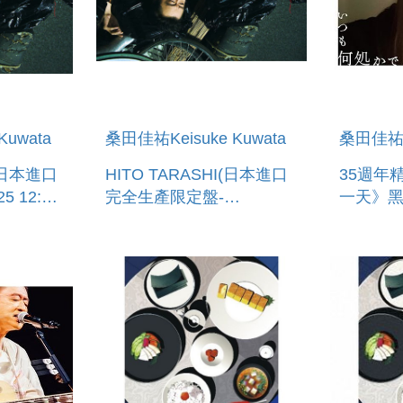
Kuwata
桑田佳祐Keisuke Kuwata
桑田佳
 (日本進口
HITO TARASHI(日本進口
35週年
 12:00
完全生產限定盤-
一天》黑
(CD+SPECIAL GOODS)
(預購至4/25 12:00止)