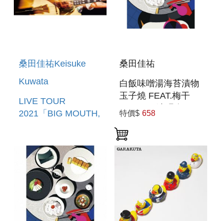
桑田佳祐Keisuke
桑田佳祐
Kuwata
白飯味噌湯海苔漬物
玉子燒 FEAT.梅干
LIVE TOUR
CD+DVD演唱會 豪
2021「BIG MOUTH,
特價$
658
華初回盤
NO GUTS!!」(日本
進口藍光BD盤)