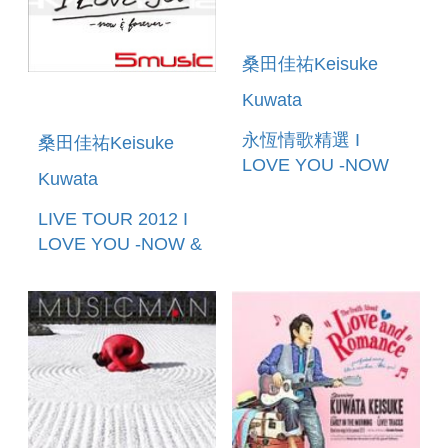
桑田佳祐Keisuke
Kuwata
永恆情歌精選 I
桑田佳祐Keisuke
LOVE YOU -NOW
Kuwata
AND FOREVER-
LIVE TOUR 2012 I
LOVE YOU -NOW &
FOREVER- 2DVD