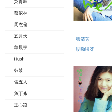
吳青峰
蔡依林
周杰倫
五月天
張清芳
華晨宇
哎呦喂呀
Hush
鼓鼓
告五人
魚丁糸
王心凌