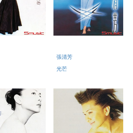
張清芳
光芒