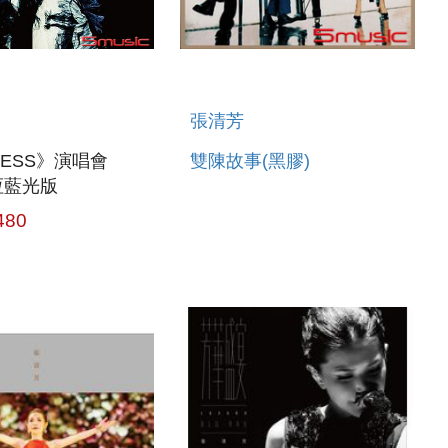
張清芳
LESS》演唱會
雙陳故事(黑膠)
永恆藍光版
480