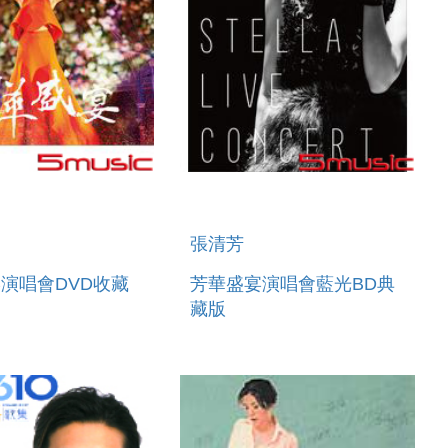
張清芳
演唱會DVD收藏
芳華盛宴演唱會藍光BD典
藏版