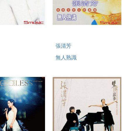
張清芳
無人熟識