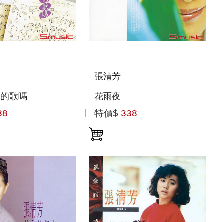
張清芳
我的歌嗎
花雨夜
38
特價$
338