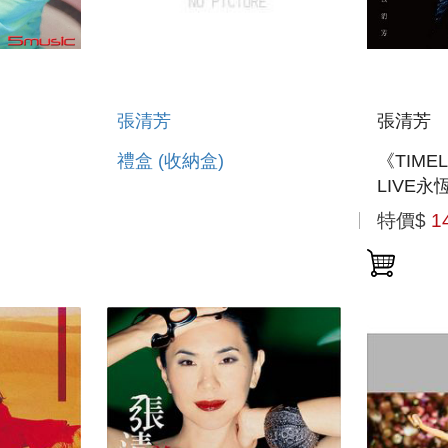
張清芳
張清芳
禮盒 (收納盒)
《TIME
LIVE
特價$
1