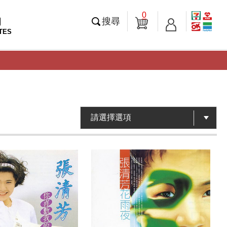
0
知
搜尋
TES