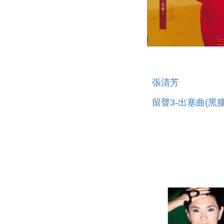
張清芳
留聲3-出塞曲(黑膠