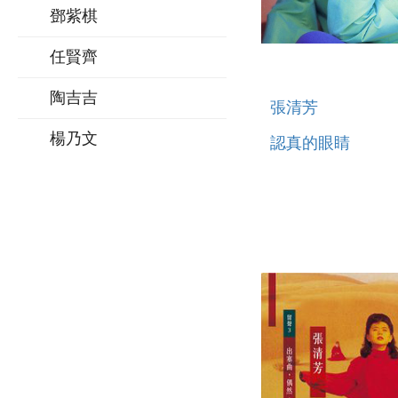
鄧紫棋
任賢齊
陶吉吉
張清芳
楊乃文
認真的眼睛