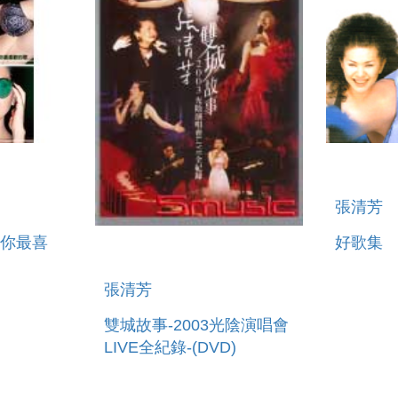
張清芳
些你最喜
好歌集
張清芳
雙城故事-2003光陰演唱會
LIVE全紀錄-(DVD)