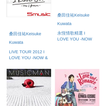
桑田佳祐Keisuke
Kuwata
永恆情歌精選 I
桑田佳祐Keisuke
LOVE YOU -NOW
Kuwata
AND FOREVER-
LIVE TOUR 2012 I
LOVE YOU -NOW &
FOREVER- 2DVD