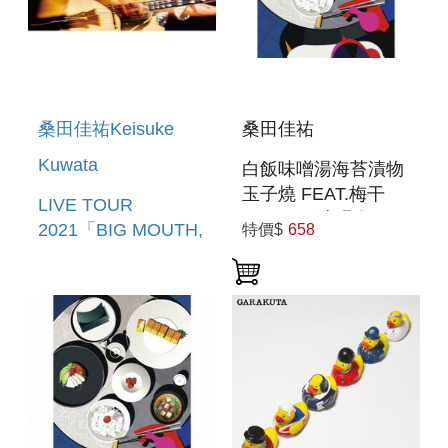
桑田佳祐Keisuke
桑田佳祐
Kuwata
白飯味噌湯海苔漬物
玉子燒 FEAT.梅干
LIVE TOUR
CD+DVD演唱會 豪
2021「BIG MOUTH,
特價$
658
華初回盤
NO GUTS!!」(日本
進口藍光BD盤)