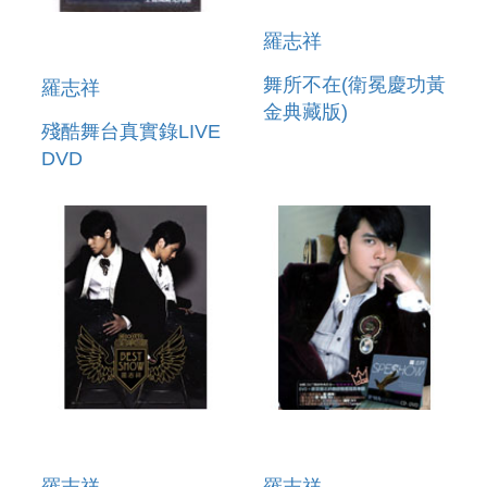
羅志祥
舞所不在(衛冕慶功黃
羅志祥
金典藏版)
殘酷舞台真實錄LIVE
DVD