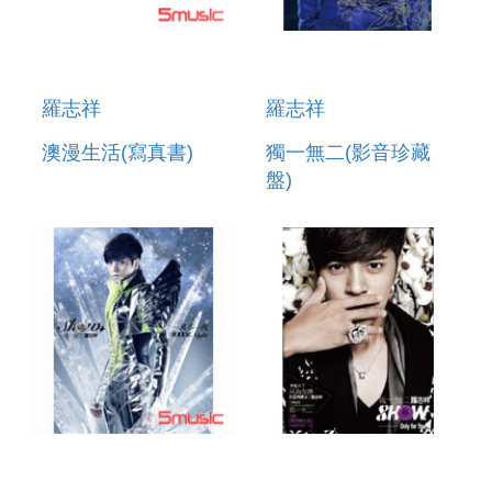
羅志祥
羅志祥
澳漫生活(寫真書)
獨一無二(影音珍藏
盤)