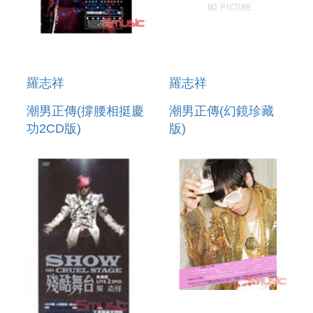
羅志祥
羅志祥
潮男正傳(撐腰相挺慶
潮男正傳(幻鏡珍藏
功2CD版)
版)