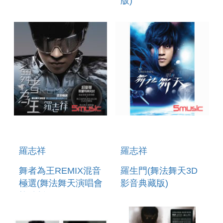
版)
羅志祥
羅志祥
舞者為王REMIX混音
羅生門(舞法舞天3D
極選(舞法舞天演唱會
影音典藏版)
搶聽版)