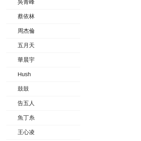
吳青峰
蔡依林
周杰倫
五月天
華晨宇
Hush
鼓鼓
告五人
魚丁糸
王心凌