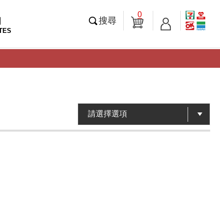
0
知
搜尋
TES