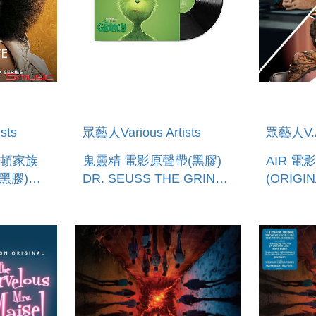
sts
眾藝人Various Artists
眾藝人V.
頓家族
鬼靈精 電影原聲帶(黑膠)
AIR 電
黑膠)
DR. SEUSS THE GRINCH
(ORIGI
TTE: A
(ORIGINAL MOTION
PICTUR
TORY
PICTURE
SOUNDT
 THE
SOUNDTRACK) V