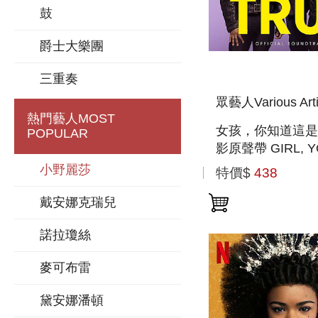
鼓
爵士大樂團
三重奏
眾藝人Various Arti
熱門藝人
MOST
女孩，你知道這是
POPULAR
影原聲帶 GIRL, Y
KNOW IT S TRU
小野麗莎
特價$
438
戴安娜克瑞兒
諾拉瓊絲
麥可布雷
黛安娜潘頓