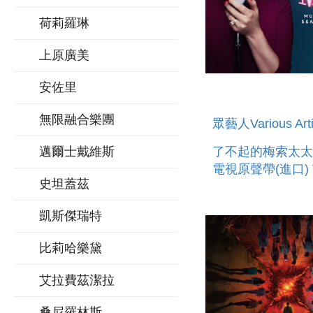
荷莉羅琳
上原廣美
安佐里
無限融合樂團
眾藝人Various Arti
邁爾士戴維斯
了不起的梅索太太
電視原聲帶(進口) 
史坦蓋茲
MARVELOUS MR
MAISEL: SEASO
凱斯傑瑞特
(MUSIC FROM T
AMAZON O
比莉哈樂黛
艾拉費茲潔拉
桑尼羅林斯