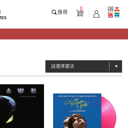
0
知
搜尋
TES