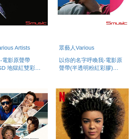
ous Artists
眾藝人Various
-電影原聲帶
以你的名字呼喚我-電影原
 RSD 地獄紅雙彩膠)
聲帶(半透明粉紅彩膠)
THE ALBUM
CALL ME BY YOUR
 RED VINYL FOR
NAME (O.S.T)
4) 2LP
TRANSLUCENT PINK
VINYL