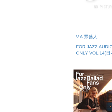
V.A.眾藝人
FOR JAZZ AUDI
ONLY VOL.14(