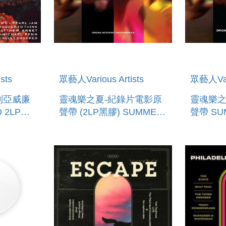
sts
眾藝人Various Artists
眾藝人Vari
利亞威廉
靈魂樂之夏-紀錄片電影原
靈魂樂之
D 2LP黑
聲帶 (2LP黑膠) SUMMER
聲帶 SU
F - A
OF SOUL (...OR, WHEN
(...OR,
ICTORIA
THE REVOLUTION
REVOLU
 RSD
COULD NOT BE TELE
NOT BE