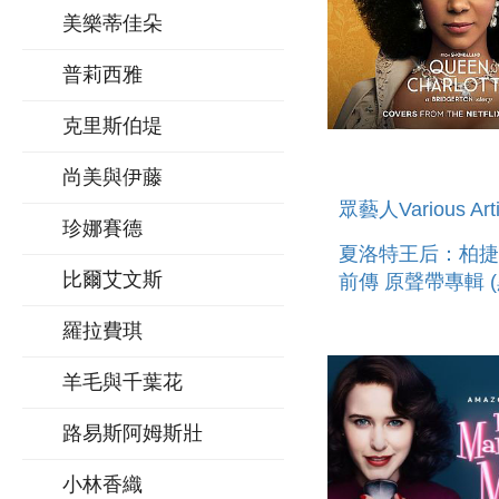
美樂蒂佳朵
普莉西雅
克里斯伯堤
尚美與伊藤
眾藝人Various Arti
珍娜賽德
夏洛特王后：柏捷
比爾艾文斯
前傳 原聲帶專輯 (
QUEEN CHARLO
羅拉費琪
BRIDGERTON S
(COVERS FROM
羊毛與千葉花
NETFLIX
路易斯阿姆斯壯
小林香織