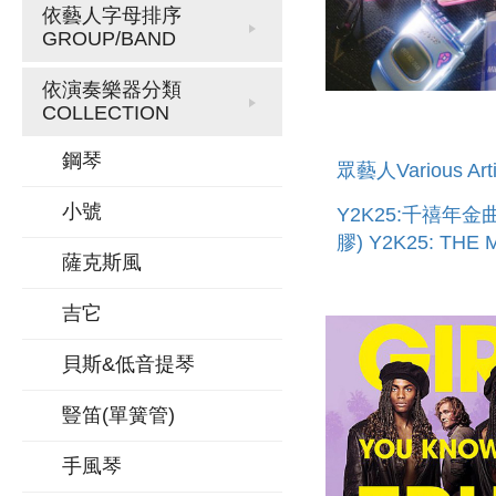
依藝人字母排序
GROUP/BAND
依演奏樂器分類
COLLECTION
鋼琴
眾藝人Various Arti
小號
Y2K25:千禧年金曲
膠) Y2K25: THE 
薩克斯風
THAT MADE THE
MILLENNIUM (VI
吉它
貝斯&低音提琴
豎笛(單簧管)
手風琴