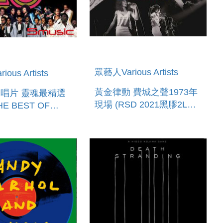
眾藝人Various Artists
ous Artists
黃金律動 費城之聲1973年
唱片 靈魂最精選
現場 (RSD 2021黑膠2LP)
HE BEST OF
GOLDEN GATE
ELPHIA
GROOVE: THE SOUND
ATIONAL
OF PHILADELPHIA IN
S (VINYL)
SAN FRANCIS