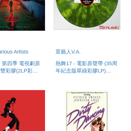
ous Artists
眾藝人V.A.
 第四季 電視劇原
熱舞17 - 電影原聲帶 (35周
雙彩膠(2LP彩膠)
年紀念版翠綠彩膠LP)
ER THINGS:
DIRTY DANCING
TRACK FROM
(ORIGINAL MOTION
FLIX SERIES,
PICTURE
N
SOUNDTRACK)