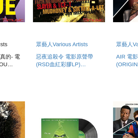
sts
眾藝人Various Artists
眾藝人Vari
真的- 電
惡夜追殺令 電影原聲帶
AIR 電
OU
(RSD血紅彩膠LP)
(ORIGI
E
JUDGEMENT NIGHT -
PICTUR
MUSIC FROM THE
SOUND
MOTION PICTURE
L(RSD EXCLUS