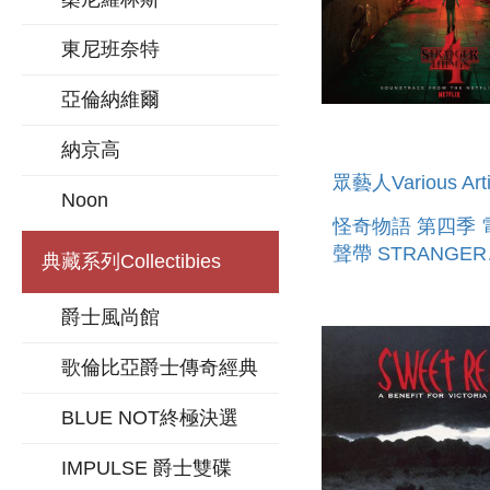
東尼班奈特
亞倫納維爾
納京高
眾藝人Various Arti
Noon
怪奇物語 第四季 
聲帶 STRANGER
典藏系列
Collectibies
THINGS: SOUN
FROM THE NETF
爵士風尚館
SERIES, SEASO
歌倫比亞爵士傳奇經典
BLUE NOT終極決選
IMPULSE 爵士雙碟