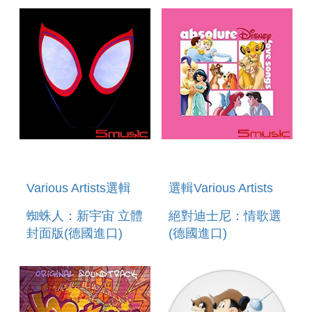
MRS. MAISEL:
NOMINEES
SEASON 1
Various Artists選輯
選輯Various Artists
蜘蛛人：新宇宙 立體
絕對迪士尼：情歌選
封面版(德國進口)
(德國進口)
SPIDERMAN: INTO
ABSOLUTE
THE SPIDER-
DISNEY: LOVE
VERSE DELUXE
SONGS
LENTICULAR