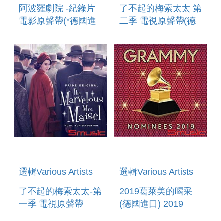
阿波羅劇院 -紀錄片
了不起的梅索太太 第
電影原聲帶(*德國進
二季 電視原聲帶(德
口) THE APOLLO
國進口 ) THE
ORIGINAL MOTION
MARVELOUS MRS.
PICTURE
MAISEL: SEASON 2
SOUNDTRACK
選輯Various Artists
選輯Various Artists
了不起的梅索太太-第
2019葛萊美的喝采
一季 電視原聲帶
(德國進口) 2019
THE MARVELOUS
GRAMMY