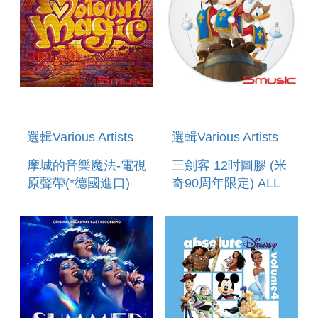
VERSION
選輯Various Artists
選輯Various Artists
摩城的音樂魔法-電視
三劍客 12吋圖膠 (米
原聲帶(*德國進口)
奇90周年限定) ALL
MOTOWN MAGIC
FOR ONE AND
ORIGINAL
ONE FOR ALL B/W
SOUNDTRACK
THREE IS A MAGIC
NUMBER 12