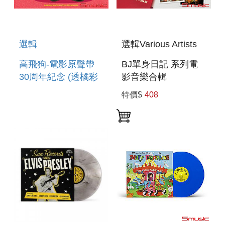
選輯
選輯Various Artists
高飛狗-電影原聲帶
BJ單身日記 系列電
30周年紀念 (透橘彩
影音樂合輯
膠) A GOOFY
BRIDGET JONES S
特價$
408
MOVIE 30TH
DIARY: THE
ANNIVERSARY
MIXTAPE
TRANSPARENT
ORANGE VINYL