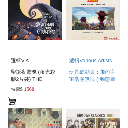
選輯V.A.
選輯Various Artists
聖誕夜驚魂 (夜光彩
玩具總動員：飛向宇
膠2片裝) THE
宙浩瀚無垠 (*動態圖
NIGHTMARE
膠) TOY STORY:
特價$
1568
BEFORE
SONGS TO
CHRISTMAS 2LP
INFINITY AND
(GLOW IN THE
BEYOND
DARK VINYL)
ZOETROPE VINYL