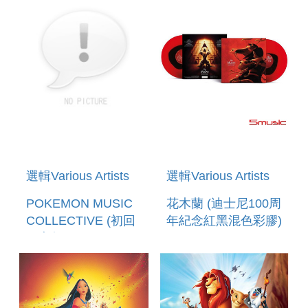
BEFORE
CHRISTMAS 2LP
(ZOETROPE VINYL)
選輯Various Artists
選輯Various Artists
POKEMON MUSIC
花木蘭 (迪士尼100周
COLLECTIVE (初回
年紀念紅黑混色彩膠)
限定盤CD+BLU-
SONGS FROM
RAY)
MULAN (RUBY RED
AND OBSIDIAN
COLOURED VINYL)