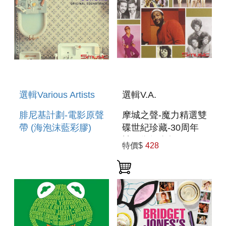
選輯Various Artists
選輯V.A.
腓尼基計劃-電影原聲
摩城之聲-魔力精選雙
帶 (海泡沫藍彩膠)
碟世紀珍藏-30周年
THE PHOENICIAN
神回復紀念盤
特價$
428
SCHEME SEA
MOTOWN
FOAM COLOURED
CLASSICS GOLD
VINYL
[2CD]