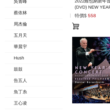
2022維也納新年
吳青峰
(DVD) NEW YEA
蔡依林
CONCERT 2022 
特價$
558
周杰倫
五月天
華晨宇
Hush
鼓鼓
告五人
魚丁糸
王心凌