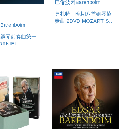
巴倫波因Barenboim
莫札特：晚期八首鋼琴協
奏曲 2DVD MOZART`S
arenboim
LAST 8 PIANO
CONCERTOS
：鋼琴前奏曲第一
OIM PLAYS &
NS DEBUSSY -
ELUDES, 1S