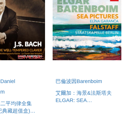
aniel
巴倫波因Barenboim
im
艾爾加：海景&法斯塔夫
ELGAR: SEA
十二平均律全集
PICTURES&FALSTAFF
世紀典藏超值盒)
THE WELL-
ED CLAVIER