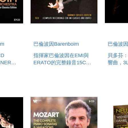
im
巴倫波因Barenboim
巴倫波因B
指揮家巴倫波因在EMI與
貝多芬：
RNER
ERATO的完整錄音15CD
響曲，3LP BEETHO
ION
WARNER CLASSICS
SYMPHO
EDITION: THE
9 3LP
COMPLETE EMI &
ERATO RECORDINGS