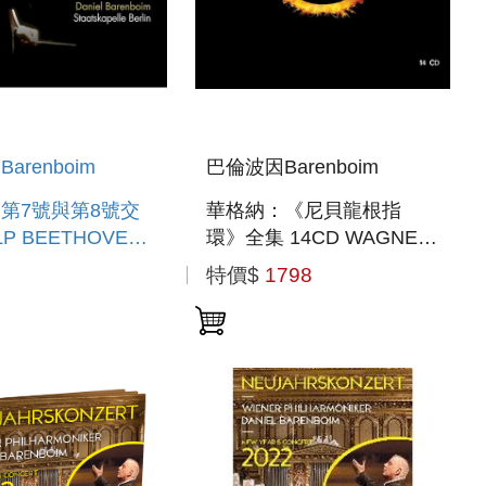
arenboim
巴倫波因Barenboim
第7號與第8號交
華格納：《尼貝龍根指
VEN:
環》全集 14CD WAGNER:
NIES NOS. 7 &
DER RING DES
特價$
1798
NIBELUNGEN 14CD