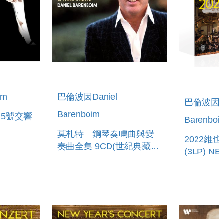
im
巴倫波因Daniel
巴倫波因D
Barenboim
、5號交響
Barenbo
莫札特：鋼琴奏鳴曲與變
2022
奏曲全集 9CD(世紀典藏超
(3LP) 
4 & 5
值盒) MOZART:
CONCER
COMPLETE PIANO
SONATAS & VARIATIONS
(9CD)