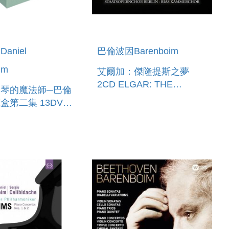
aniel
巴倫波因Barenboim
im
艾爾加：傑隆提斯之夢
2CD ELGAR: THE
琴的魔法師─巴倫
DREAM OF GERONTIUS
二集 13DVD
 BARENBOIM