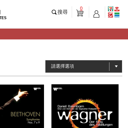
0
知
搜尋
TES