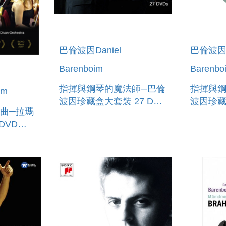
巴倫波因Daniel
巴倫波因D
Barenboim
Barenbo
指揮與鋼琴的魔法師─巴倫
指揮與鋼
im
波因珍藏盒大套裝 27 DVD
波因珍藏盒第
曲─拉瑪
HE DANIEL BARENBOIM
DANIEL
DVD
ANNIVERSARY EDITION
 THE
27DVD`
HE
CERT