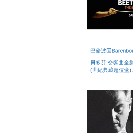
巴倫波因Barenbo
貝多芬:交響曲全集 6C
(世紀典藏超值盒)
BEETHOVEN: TH
SYMPHON