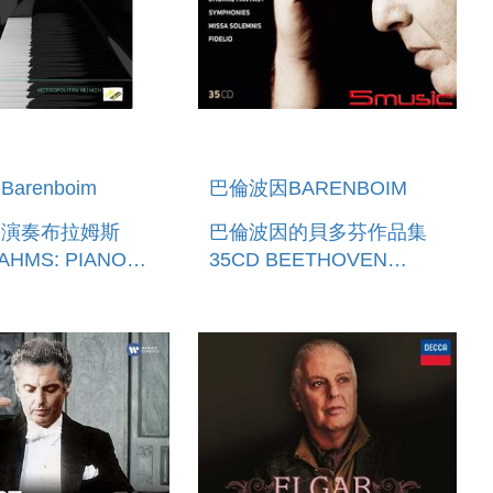
arenboim
巴倫波因BARENBOIM
因演奏布拉姆斯
巴倫波因的貝多芬作品集
AHMS: PIANO
35CD BEETHOVEN
OS NOS. I & II
BARENBOIM 35CD