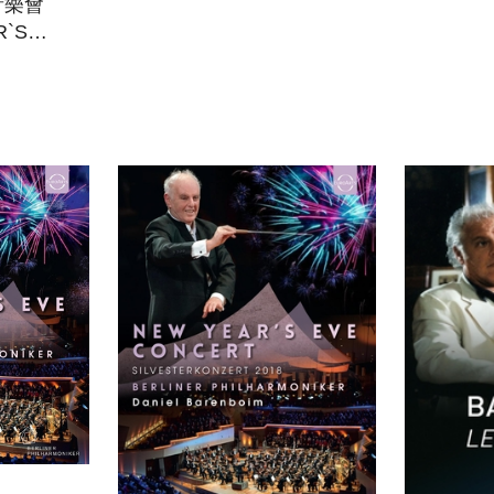
音樂會
(5CD)(
R`S
SERIES
(DVD)