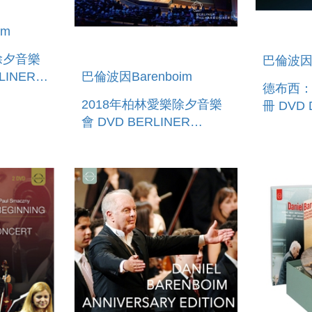
im
除夕音樂
巴倫波因B
巴倫波因Barenboim
德布西
R -
2018年柏林愛樂除夕音樂
冊 DVD DANIEL
E
會 DVD BERLINER
BARENB
2019
PHILHARMONIKER -
EXPLAI
NEW YEAR S EVE
LES PR
CONCERT 2018/2019