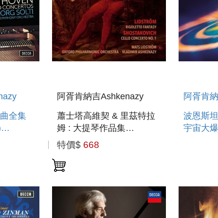
azy
阿胥肯納吉Ashkenazy
阿胥肯納吉
曲全集
蕭士塔高維契 & 里茲特拉
波恩斯坦
)
姆 : 大提琴作品集
宇宙大爆炸
ANO
LIDSTROM &
BORENST
特價$
668
SHOSTAKOVICH :
CONCE
WORKS FOR CELLO
AND ORCHESTRA