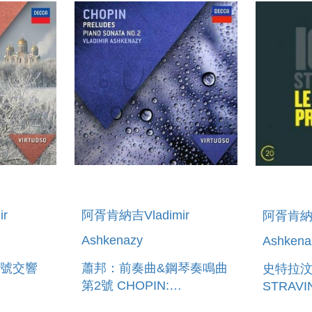
r
阿胥肯納吉Vladimir
阿胥肯納吉
Ashkenazy
Ashkena
號交響
蕭邦：前奏曲&鋼琴奏鳴曲
史特拉
第2號 CHOPIN:
STRAVI
PRELUDES PIANO
DU PRI