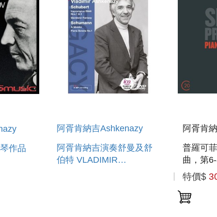
阿胥肯納吉Ashkenazy
阿胥肯納吉
azy
阿胥肯納吉演奏舒曼及舒
普羅可
琴作品
伯特 VLADIMIR
曲，第6-
ASHKENAZY PLAYS
PIANO 
特價$
3
SCHUBERT &
RKS
SCHUMANN