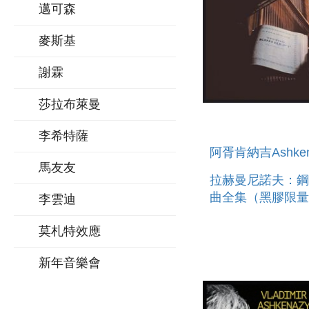
邁可森
麥斯基
謝霖
莎拉布萊曼
李希特薩
阿胥肯納吉Ashken
馬友友
拉赫曼尼諾夫：鋼
曲全集（黑膠限量
李雲迪
3LP RACHMANIN
莫札特效應
THE PIANO
CONCERTOS
新年音樂會