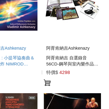
Ashkenazy
阿胥肯納吉Ashkenazy
 : 小提琴協奏曲＆
阿胥肯納吉 自選錄音
 NIMROD
56CD-鋼琴與室內樂作品
EIN : VIOLIN
ASHKENAZY - ARTISTS
特價$
4298
RTO
CHOICE