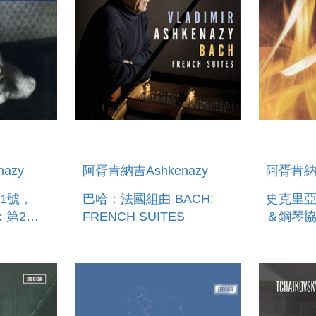
azy
阿胥肯納吉Ashkenazy
阿胥肯納吉
1號，
巴哈：法國組曲 BACH:
史克里
：第2號
FRENCH SUITES
＆鋼琴協
ACH
SCRIAB
1, BWV
PROMET
IANO
CONCE
2