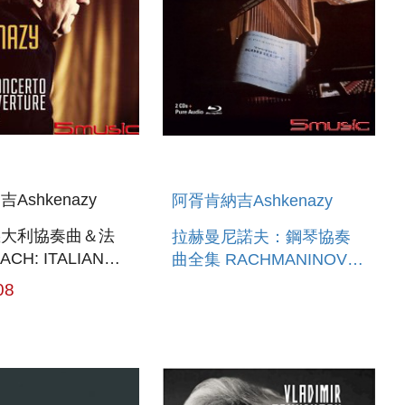
Ashkenazy
阿胥肯納吉Ashkenazy
義大利協奏曲＆法
拉赫曼尼諾夫：鋼琴協奏
CH: ITALIAN
曲全集 RACHMANINOV:
TO & FRENCH
THE PIANO
08
URE
CONCERTOS