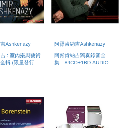
Ashkenazy
阿胥肯納吉Ashkenazy
吉 : 室內樂與藝術
阿胥肯納吉獨奏錄音全
全輯 (限量發行)
集 89CD+1BD AUDIO
SHKENAZY :
VLADIMIR ASHKENAZY
ETE CHAMBER
COMPLETE SOLO
& LIEDER
RECORDINGS
INGS (51 C