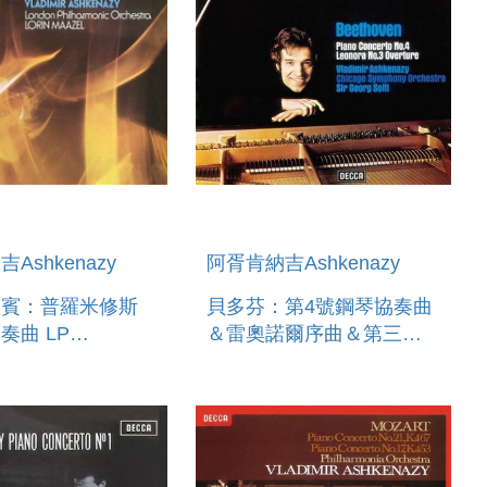
Ashkenazy
阿胥肯納吉Ashkenazy
亞賓：普羅米修斯
貝多芬：第4號鋼琴協奏曲
奏曲 LP
＆雷奧諾爾序曲＆第三號
IN
LP BEETHOVEN PIANO
HEUS ? PIANO
CONCERTO NO.4 ?
RTO
OVERTURE LEONORE
NO.3