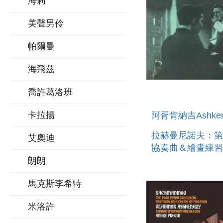
海莉
美聲男伶
帕爾曼
海飛茲
喬許葛洛班
卡拉揚
阿胥肯納吉Ashken
拉赫曼尼諾夫：第
艾奧迪
協奏曲＆繪畫練習曲
RACHMANINOV:
朗朗
CONCERTO NO.2
馬克斯李希特
MINOR
米洛許