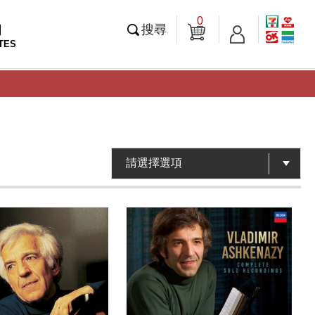
0
知
搜尋
TES