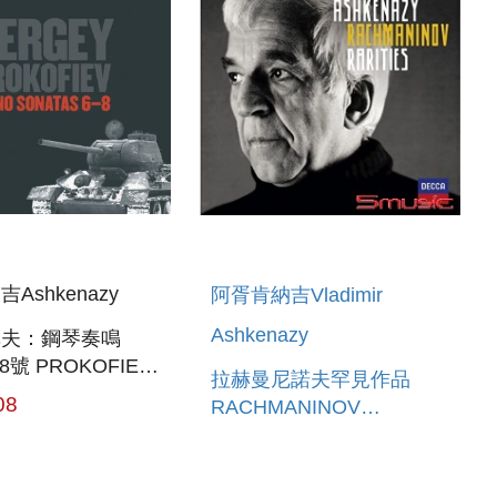
Ashkenazy
阿胥肯納吉Vladimir
Ashkenazy
菲夫：鋼琴奏鳴
8號 PROKOFIEV:
拉赫曼尼諾夫罕見作品
SONATAS 6-8
08
RACHMANINOV
RARITIES