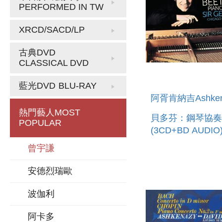
PERFORMED IN TW
XRCD/SACD/LP
古典DVD
CLASSICAL DVD
藍光DVD
BLU-RAY
阿胥肯納吉Ashken
熱門藝人
MOST
貝多芬：鋼琴協奏
POPULAR
(3CD+BD AUDIO
BEETHOVEN: PI
曾宇謙
CONCERTOS
安德烈瑞歐
波伽利
阿卡多