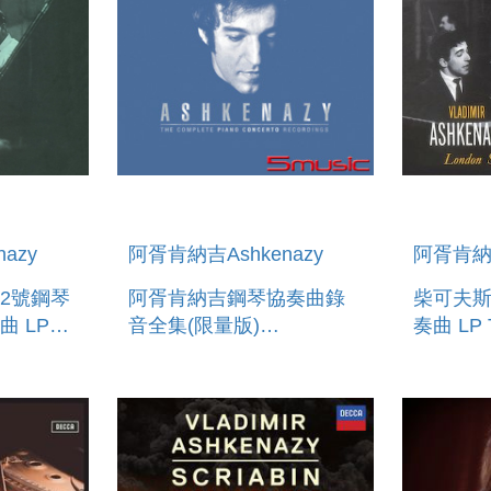
azy
阿胥肯納吉Ashkenazy
阿胥肯納吉
2號鋼琴
阿胥肯納吉鋼琴協奏曲錄
柴可夫斯
 LP
音全集(限量版)
奏曲 LP 
 PIANO
46CD+2DVD VLADIMIR
PIANO 
 IN C
ASHKENAZY -
COMPLETE PIANO
CONCERTO
RECORDINGS46CD +