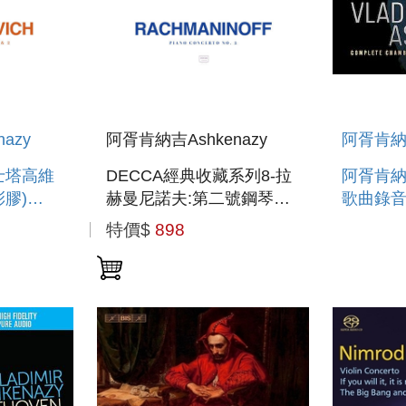
azy
阿胥肯納吉Ashkenazy
阿胥肯納吉
士塔高維
DECCA經典收藏系列8-拉
阿胥肯納
膠)
赫曼尼諾夫:第二號鋼琴協
歌曲錄音
奏曲 (COLOR LP) DECCA
51CD A
特價$
898
THE COLLECTION –
COMPL
 PIANO
RACHMANINOFF :
MUSIC 
.1 &
PIANO CONCERTO NO.2
RECORD