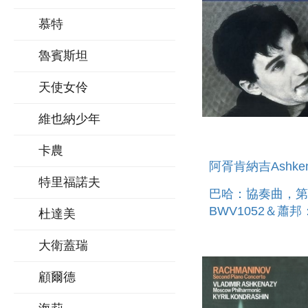
慕特
魯賓斯坦
天使女伶
維也納少年
卡農
阿胥肯納吉Ashken
特里福諾夫
巴哈：協奏曲，第
BWV1052＆蕭邦
杜達美
鋼琴協奏曲 LP B
CONCERTO NO.
大衛蓋瑞
1052&CHOPIN P
顧爾德
CONCERTO NO.