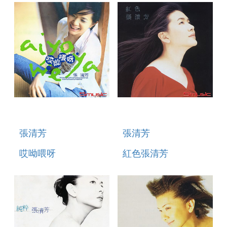
張清芳
張清芳
哎呦喂呀
紅色張清芳