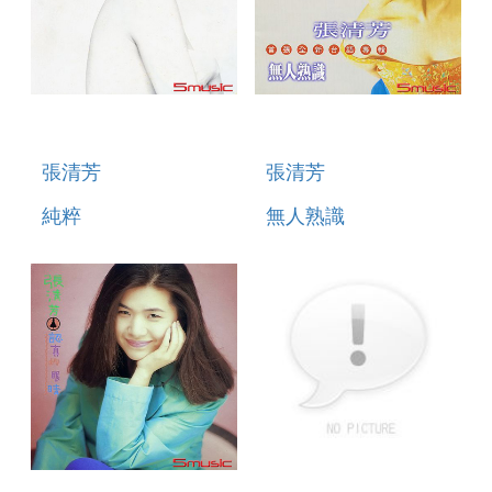
張清芳
張清芳
純粹
無人熟識