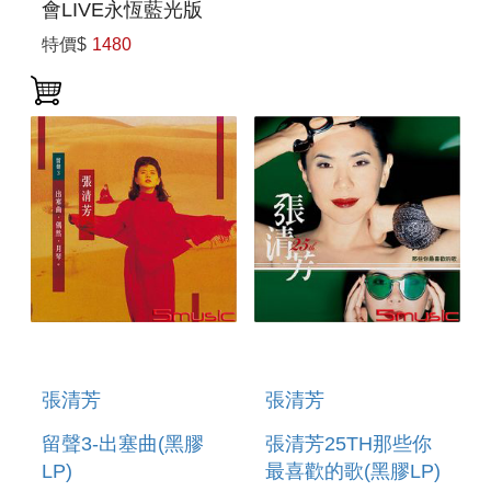
會LIVE永恆藍光版
特價$
1480
張清芳
張清芳
留聲3-出塞曲(黑膠
張清芳25TH那些你
LP)
最喜歡的歌(黑膠LP)