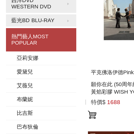
西洋DVD
WESTERN DVD
藍光BD
BLU-RAY
熱門藝人
MOST
POPULAR
亞莉安娜
愛黛兒
平克佛洛伊德Pink F
願你在此 (50周年
艾薇兒
黃焰彩膠 WISH Y
WERE HERE (50
布蘭妮
特價$
1688
ANNIVERSARY)
比吉斯
(YELLOW FLAME
巴布狄倫