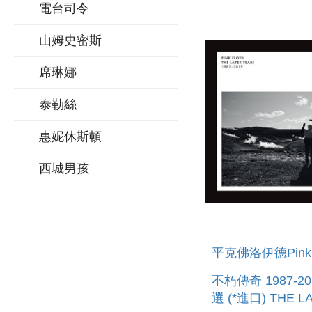
電台司令
山姆史密斯
席琳娜
泰勒絲
惠妮休斯頓
西城男孩
平克佛洛伊德Pink F
不朽傳奇 1987-2
選 (*進口) THE L