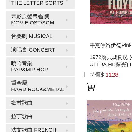
THE LETTER SORTS
電影原聲帶/配樂
MOVIE OST/SGM
音樂劇
MUSICAL
平克佛洛伊德Pink F
演唱會
CONCERT
1972龐貝城實況 (
嘻哈音樂
ULTRA HD藍光) 
RAP&MIP HOP
FLOYD AT POMPE
特價$
1128
MCMLXX (4K UL
重金屬
BLU-RAY)
HARD ROCK&METAL
鄉村歌曲
拉丁歌曲
法文歌曲
FRENCH