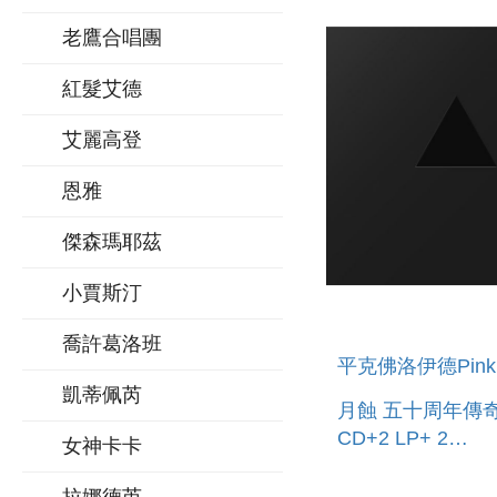
老鷹合唱團
紅髮艾德
艾麗高登
恩雅
傑森瑪耶茲
小賈斯汀
喬許葛洛班
平克佛洛伊德Pink F
凱蒂佩芮
月蝕 五十周年傳奇
CD+2 LP+ 2
女神卡卡
BLURAY+DVD+ 2 
THE DARK SIDE