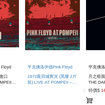
loyd
平克佛洛伊德Pink Floyd
平克佛洛伊
(進口
1972龐貝城實況 (黑膠 2片
月之暗面 (50周年版黑
MPEII –
裝) LIVE AT POMPEII –
THE DA
MCMLXXII (2LP)
MOON (
特價$
1
ANNIVE
REMAST