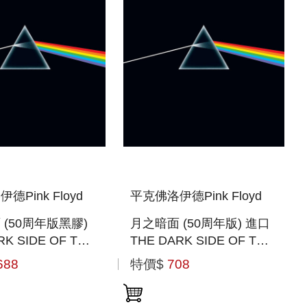
德Pink Floyd
平克佛洛伊德Pink Floyd
膠)
月之暗面 (50周年版) 進口
RK SIDE OF THE
THE DARK SIDE OF THE
50TH
MOON (50TH
688
特價$
708
RSARY
ANNIVERSARY
ER VINYL)
REMASTER)