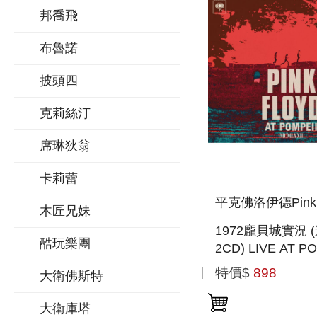
邦喬飛
布魯諾
披頭四
克莉絲汀
席琳狄翁
卡莉蕾
平克佛洛伊德Pink F
木匠兄妹
1972龐貝城實況 
酷玩樂團
2CD) LIVE AT PO
MCMLXXII (2CD)
特價$
898
大衛佛斯特
大衛庫塔