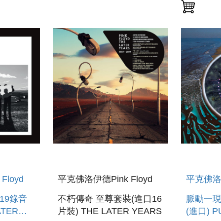
RAY +D
loyd
平克佛洛伊德Pink Floyd
平克佛洛伊
019錄音
不朽傳奇 至尊套裝(進口16
脈動一現
ATER
片裝) THE LATER YEARS
(進口) PU