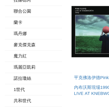
拉娜德芮
MOON - 50TH
聯合公園
ANNIVERSARY 
(2 CD+
蘭卡
瑪丹娜
麥克傑克森
魔力紅
瑪麗亞凱莉
平克佛洛伊德Pink F
諾拉瓊絲
內布沃斯現場1990
1世代
LIVE AT KNEBW
1990
共和世代