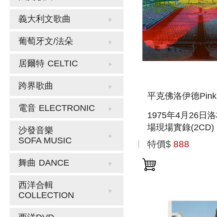
義大利文歌曲
葡萄牙文/法朵
居爾特
CELTIC
跨界歌曲
平克佛洛伊德Pink F
電音
ELECTRONIC
1975年4月26日
場現場實錄(2CD) 
沙發音樂
FROM THE LOS
SOFA MUSIC
特價$
888
ANGELES SPOR
舞曲
DANCE
ARENA, APRIL 2
1975 (2CD
西洋合輯
COLLECTION