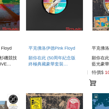
loyd
平克佛洛伊德Pink Floyd
平克佛洛伊
洛杉磯競技
願你在此 (50周年紀念版
願你在此
IVE
終極典藏豪華套裝
藍光豪華
2CD+4LP彩膠+BD+7``LP)
YOU WE
特價$
1
TS
WISH YOU WERE HERE
ANNIVERS
6TH,
(50TH ANNIVERSARY
RAY)
DELUXE BOXSET)