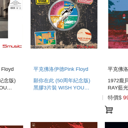
loyd
平克佛洛伊德Pink Floyd
平克佛洛伊
紀念版)
願你在此 (50周年紀念版)
1972龐
OU
黑膠3片裝 WISH YOU
RAY藍光)
TH
WERE HERE (50TH
POMPEI
特價$
9
ANNIVERSARY) (3LP)
(BD)
 VINYL)