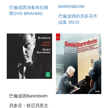
BARENBOIM
巴倫波因演奏布拉姆
斯DVD BRAHMS:
巴倫波因的貝多芬作
PIANO
品集 35CD
CONCERTOS NOS.
BEETHOVEN
I & II
BARENBOIM 35CD
巴倫波因Barenboim
貝多芬：狄亞貝里主