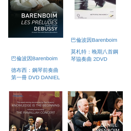
巴倫波因Barenboim
莫札特：晚期八首鋼
巴倫波因Barenboim
琴協奏曲 2DVD
MOZART`S LAST 8
德布西：鋼琴前奏曲
PIANO
第一冊 DVD DANIEL
CONCERTOS
BARENBOIM
PLAYS & EXPLAINS
DEBUSSY - LES
PRELUDES, 1S