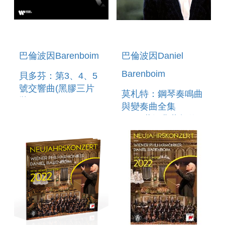
巴倫波因Barenboim
巴倫波因Daniel
Barenboim
貝多芬：第3、4、5
號交響曲(黑膠三片
莫札特：鋼琴奏鳴曲
裝) BEETHOVEN:
與變奏曲全集
SYMPHONIES 3, 4
9CD(世紀典藏超值
& 5 (3LP)
盒) MOZART:
COMPLETE PIANO
SONATAS &
VARIATIONS (9CD)