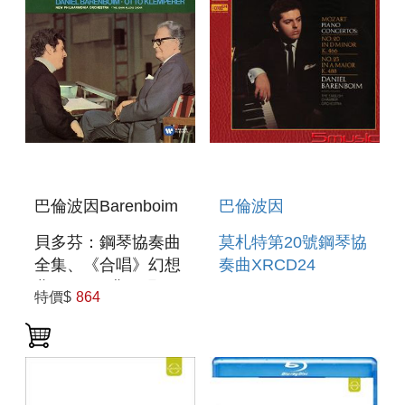
巴倫波因Barenboim
巴倫波因
貝多芬：鋼琴協奏曲
莫札特第20號鋼琴協
全集、《合唱》幻想
奏曲XRCD24
曲 3CD(經典再現系
特價$
864
列) BEETHOVEN:
PIANO
CONCERTOS 1-5