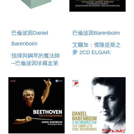
巴倫波因Daniel
巴倫波因Barenboim
Barenboim
艾爾加：傑隆提斯之
夢 2CD ELGAR:
指揮與鋼琴的魔法師
THE DREAM OF
─巴倫波因珍藏盒第
GERONTIUS
二集 13DVD
DANIEL
BARENBOIM