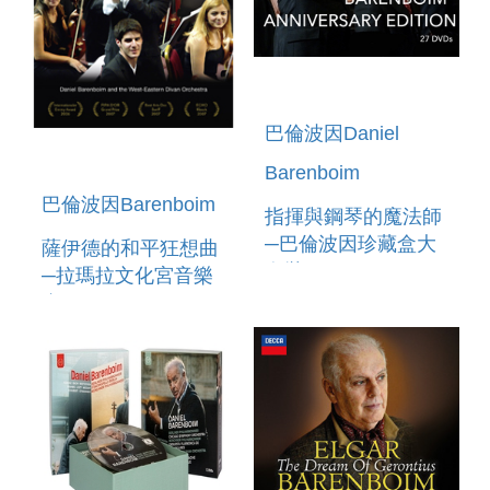
巴倫波因Daniel
Barenboim
巴倫波因Barenboim
指揮與鋼琴的魔法師
─巴倫波因珍藏盒大
薩伊德的和平狂想曲
套裝 27 DVD HE
─拉瑪拉文化宮音樂
DANIEL
會 2DVD
BARENBOIM
KNOWLEDGE IS
ANNIVERSARY
THE BEGINNING &
EDITION 27DVD`
THE RAMALLAH
CONCERT