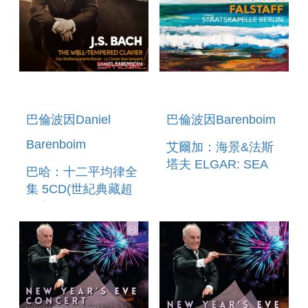
巴倫波因Daniel
巴倫波因Barenboim
Barenboim
艾爾加：海景&法斯
塔夫 ELGAR: SEA
巴哈：十二平均律全
PICTURES&FALSTAFF
集 5CD(世紀典藏超
值盒) BACH: THE
WELL-TEMPERED
CLAVIER (5CD)
(BUDGET BOXSET
SERIES)