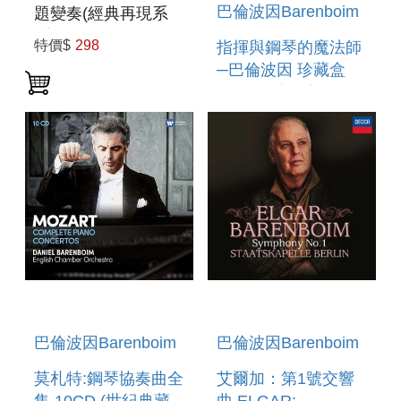
巴倫波因Barenboim
題變奏(經典再現系
列) BEETHOVEN:
特價$
298
指揮與鋼琴的魔法師
DIABELLI
─巴倫波因 珍藏盒
VARIATIONS
14DVD(進口盤)
BERLINER
PHILHARMONIKER
/ DANIEL
BARENBOIM BOX
巴倫波因Barenboim
巴倫波因Barenboim
莫札特:鋼琴協奏曲全
艾爾加：第1號交響