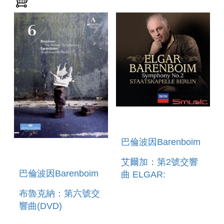
巴倫波因Barenboim
艾爾加：第2號交響
巴倫波因Barenboim
曲 ELGAR:
SYMPHONY NO.2
布魯克納：第六號交
響曲(DVD)
BRUCKNER: