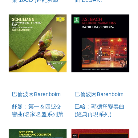
集 10CD (世紀典藏
曲 ELGAR:
超值盒) MOZART:
SYMPHONY NO.1
THE COMPLETE
PIANO
CONCERTOS
巴倫波因Barenboim
巴倫波因Barenboim
舒曼：第一＆四號交
巴哈：郭德堡變奏曲
響曲(名家名盤系列第
(經典再現系列)
82輯) SCHUMANN :
BACH: GOLDBERG
SYMPHONIES NO.1
VARIATIONS
& 4 (VIRTUOSO 82)