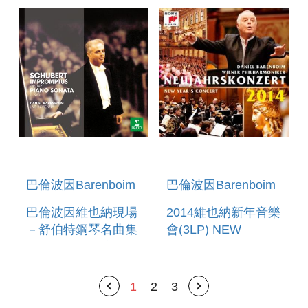
SYMPHONY NO. 6
巴倫波因Barenboim
巴倫波因Barenboim
巴倫波因維也納現場
2014維也納新年音樂
－舒伯特鋼琴名曲集
會(3LP) NEW
─ERATO珍藏寶典
YEAR`S CONCERT
THE ERATO
2014
STORY-SCHUBERT:
1
2
3
SONATA,