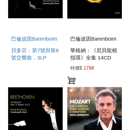
巴倫波因Barenboim
巴倫波因Barenboim
貝多芬：第7號與第8
華格納：《尼貝龍根
號交響曲，3LP
指環》全集 14CD
BEETHOVEN:
WAGNER: DER
特價$
1798
SYMPHONIES
RING DES
NOS. 7 & 9 3LP
NIBELUNGEN 14CD