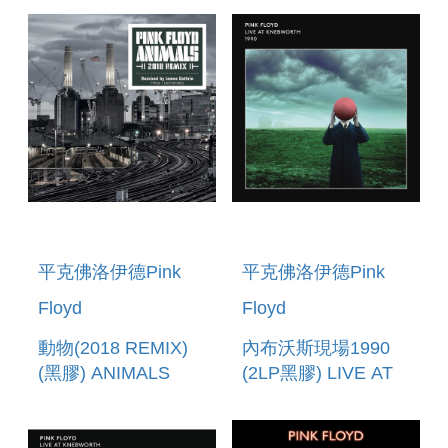
(7``)LP) THE DARK
SIDE OF THE
MOON - 50TH
ANNIVERSARY
BOX SET (2 CD+
平克佛洛伊德Pink
平克佛洛伊德Pink
Floyd
Floyd
動物(2018 REMIX)
內布沃斯現場1990
(黑膠) ANIMALS
(2LP黑膠) LIVE AT
(2018 REMIX)
KNEBWORTH 1990
(VINYL)
(2LP)