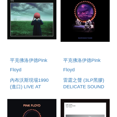
平克佛洛伊德Pink
平克佛洛伊德Pink
Floyd
Floyd
內布沃斯現場1990
雷霆之聲 (3LP黑膠)
(進口) LIVE AT
DELICATE SOUND
KNEBWORTH 1990
OF THUNDER
(VINYL)