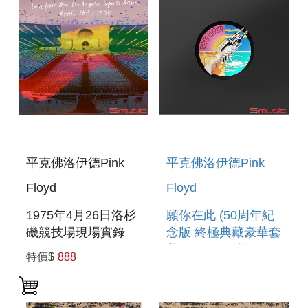
平克佛洛伊德Pink
平克佛洛伊德Pink
Floyd
Floyd
1975年4月26日洛杉
願你在此 (50周年紀
磯競技場現場實錄
念版 終極典藏豪華套
(2CD) IVE FROM
裝2CD+4LP彩膠
特價$
888
THE LOS ANGELES
+BD+7``LP) WISH
SPORTS ARENA,
YOU WERE HERE
APRIL 26TH, 1975
(50TH