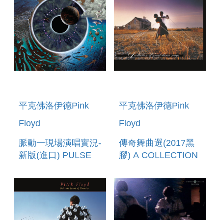
平克佛洛伊德Pink
平克佛洛伊德Pink
Floyd
Floyd
脈動一現場演唱實況-
傳奇舞曲選(2017黑
新版(進口) PULSE
膠) A COLLECTION
(LIVE)
OF GREAT DANCE
SONGS(2017
VINYL)