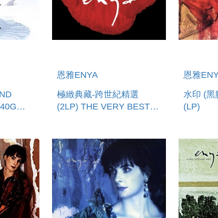
恩雅ENYA
恩雅ENY
ND
極緻典藏-跨世紀精選
水印 (黑
140G
(2LP) THE VERY BEST
(LP)
OF ENYA