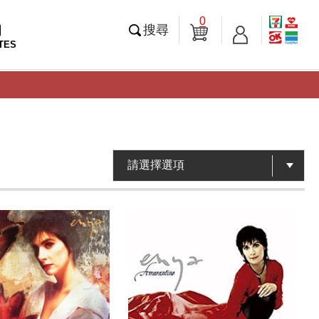
0
知
搜尋
TES