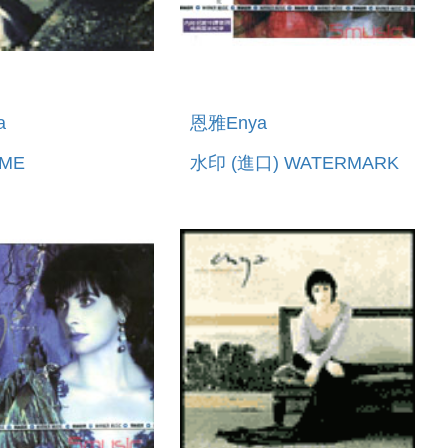
a
恩雅Enya
IME
水印 (進口) WATERMARK