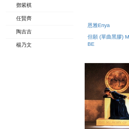
鄧紫棋
任賢齊
恩雅Enya
陶吉吉
但願 (單曲黑膠) MA
BE
楊乃文