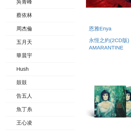
吳青峰
蔡依林
恩雅Enya
周杰倫
永恆之約(2CD版)
五月天
AMARANTINE
華晨宇
Hush
鼓鼓
告五人
魚丁糸
王心凌