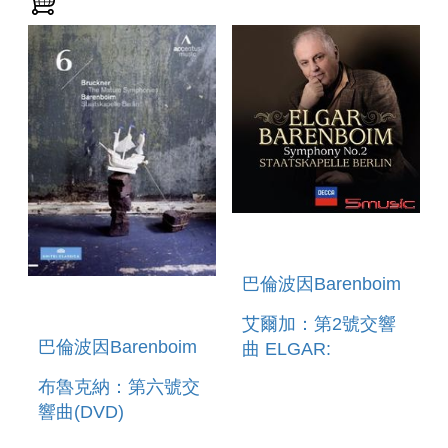
巴倫波因Barenboim
艾爾加：第2號交響
巴倫波因Barenboim
曲 ELGAR:
SYMPHONY NO.2
布魯克納：第六號交
響曲(DVD)
BRUCKNER: