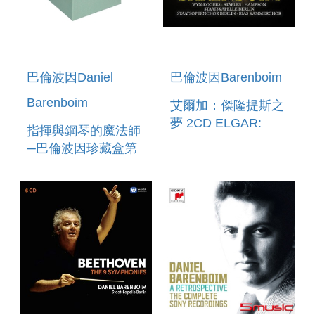
巴倫波因Daniel
巴倫波因Barenboim
Barenboim
艾爾加：傑隆提斯之
夢 2CD ELGAR:
指揮與鋼琴的魔法師
THE DREAM OF
─巴倫波因珍藏盒第
GERONTIUS
二集 13DVD
DANIEL
BARENBOIM