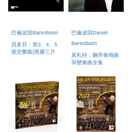
巴倫波因Barenboim
巴倫波因Daniel
Barenboim
貝多芬：第3、4、5
號交響曲(黑膠三片
莫札特：鋼琴奏鳴曲
裝) BEETHOVEN:
與變奏曲全集
SYMPHONIES 3, 4
9CD(世紀典藏超值
& 5 (3LP)
盒) MOZART:
COMPLETE PIANO
SONATAS &
VARIATIONS (9CD)