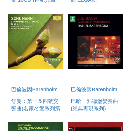
集 10CD (世紀典藏
曲 ELGAR:
超值盒) MOZART:
SYMPHONY NO.1
THE COMPLETE
PIANO
CONCERTOS
巴倫波因Barenboim
巴倫波因Barenboim
舒曼：第一＆四號交
巴哈：郭德堡變奏曲
響曲(名家名盤系列第
(經典再現系列)
82輯) SCHUMANN :
BACH: GOLDBERG
SYMPHONIES NO.1
VARIATIONS
& 4 (VIRTUOSO 82)