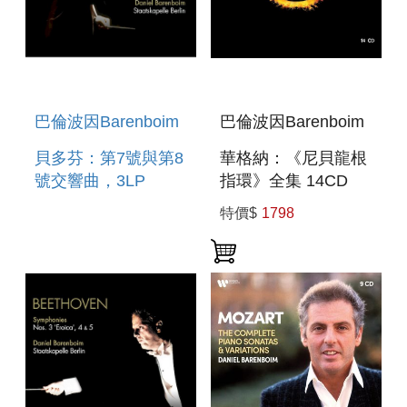
巴倫波因Barenboim
巴倫波因Barenboim
貝多芬：第7號與第8
華格納：《尼貝龍根
號交響曲，3LP
指環》全集 14CD
BEETHOVEN:
WAGNER: DER
特價$
1798
SYMPHONIES
RING DES
NOS. 7 & 9 3LP
NIBELUNGEN 14CD