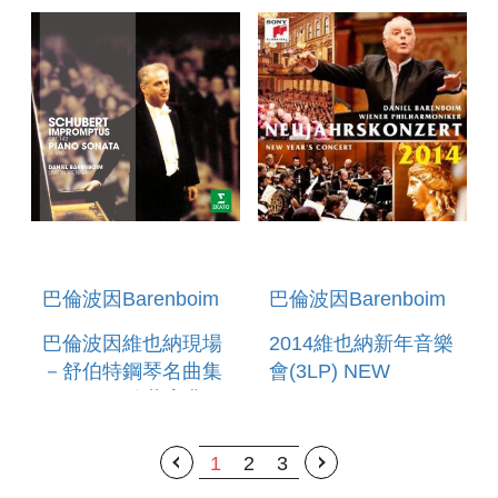
SYMPHONY NO. 6
巴倫波因Barenboim
巴倫波因Barenboim
巴倫波因維也納現場
2014維也納新年音樂
－舒伯特鋼琴名曲集
會(3LP) NEW
─ERATO珍藏寶典
YEAR`S CONCERT
THE ERATO
2014
STORY-SCHUBERT:
1
2
3
SONATA,