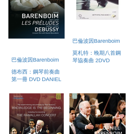
巴倫波因Barenboim
莫札特：晚期八首鋼
巴倫波因Barenboim
琴協奏曲 2DVD
MOZART`S LAST 8
德布西：鋼琴前奏曲
PIANO
第一冊 DVD DANIEL
CONCERTOS
BARENBOIM
PLAYS & EXPLAINS
DEBUSSY - LES
PRELUDES, 1S