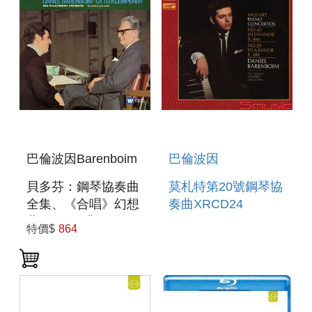
巴倫波因Barenboim
巴倫波因
貝多芬：鋼琴協奏曲
莫札特第20號鋼琴協
全集、《合唱》幻想
奏曲XRCD24
曲 3CD(經典再現系
特價$
864
列) BEETHOVEN:
PIANO
CONCERTOS 1-5