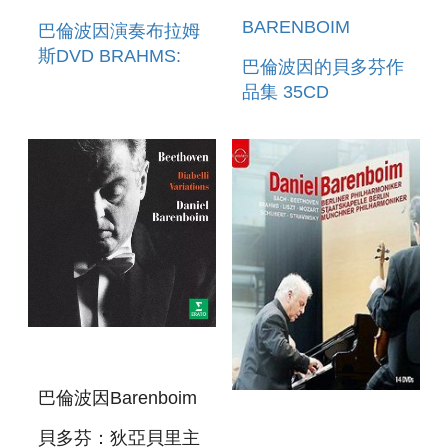
BARENBOIM
巴倫波因演奏布拉姆
斯DVD BRAHMS:
巴倫波因的貝多芬作
PIANO
品集 35CD
CONCERTOS NOS.
BEETHOVEN
I & II
BARENBOIM 35CD
巴倫波因Barenboim
貝多芬：狄亞貝里主