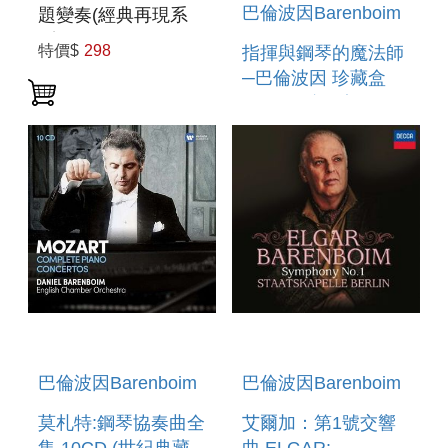
巴倫波因Barenboim
題變奏(經典再現系
列) BEETHOVEN:
特價$
298
指揮與鋼琴的魔法師
DIABELLI
─巴倫波因 珍藏盒
VARIATIONS
14DVD(進口盤)
BERLINER
PHILHARMONIKER
/ DANIEL
BARENBOIM BOX
巴倫波因Barenboim
巴倫波因Barenboim
莫札特:鋼琴協奏曲全
艾爾加：第1號交響