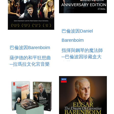
巴倫波因Daniel
Barenboim
巴倫波因Barenboim
指揮與鋼琴的魔法師
─巴倫波因珍藏盒大
薩伊德的和平狂想曲
套裝 27 DVD HE
─拉瑪拉文化宮音樂
DANIEL
會 2DVD
BARENBOIM
KNOWLEDGE IS
ANNIVERSARY
THE BEGINNING &
EDITION 27DVD`
THE RAMALLAH
CONCERT