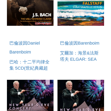
巴倫波因Daniel
巴倫波因Barenboim
Barenboim
艾爾加：海景&法斯
塔夫 ELGAR: SEA
巴哈：十二平均律全
PICTURES&FALSTAFF
集 5CD(世紀典藏超
值盒) BACH: THE
WELL-TEMPERED
CLAVIER (5CD)
(BUDGET BOXSET
SERIES)