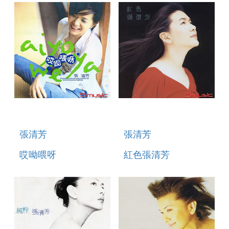
張清芳
張清芳
哎呦喂呀
紅色張清芳