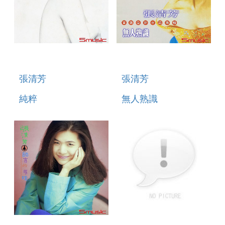
張清芳
張清芳
純粹
無人熟識