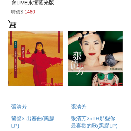
會LIVE永恆藍光版
特價$
1480
張清芳
張清芳
留聲3-出塞曲(黑膠
張清芳25TH那些你
LP)
最喜歡的歌(黑膠LP)