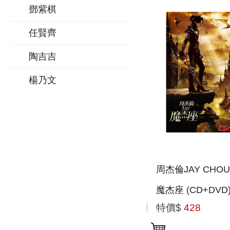
鄧紫棋
任賢齊
陶吉吉
楊乃文
周杰倫JAY CHOU
魔杰座 (CD+DVD
特價$
428