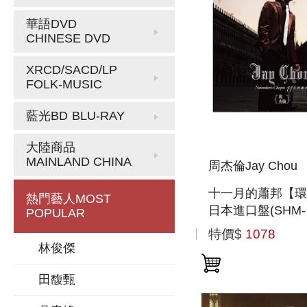
華語DVD
CHINESE DVD
XRCD/SACD/LP
FOLK-MUSIC
藍光BD
BLU-RAY
大陸商品
MAINLAND CHINA
周杰倫Jay Chou
十一月的蕭邦【環
熱門藝人
MOST
日本進口盤(SHM-
POPULAR
CD+DVD)】(首
特價$
1078
典)
林俊傑
田馥甄