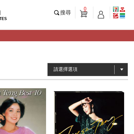
0
知
搜尋
TES