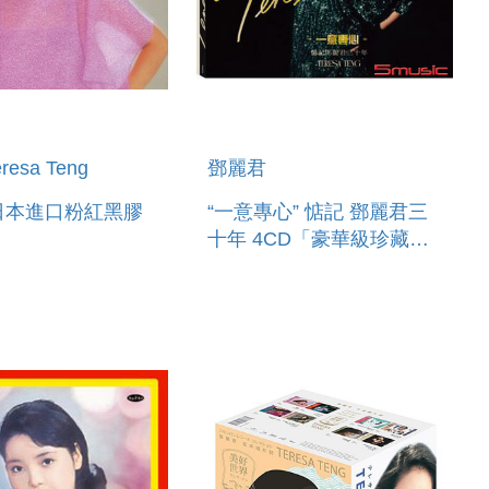
esa Teng
鄧麗君
 (日本進口粉紅黑膠
“一意專心” 惦記 鄧麗君三
十年 4CD「豪華級珍藏
版」