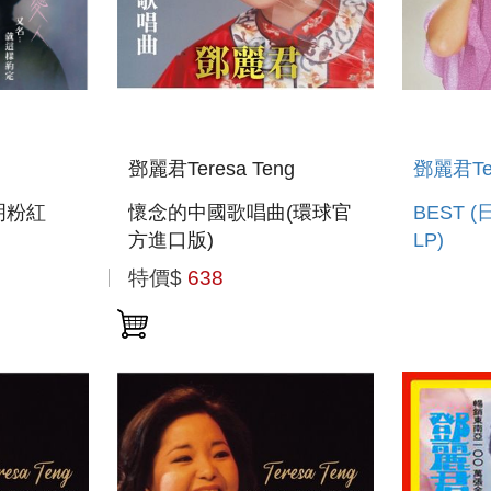
鄧麗君Teresa Teng
鄧麗君Ter
明粉紅
懷念的中國歌唱曲(環球官
BEST
方進口版)
LP)
特價$
638