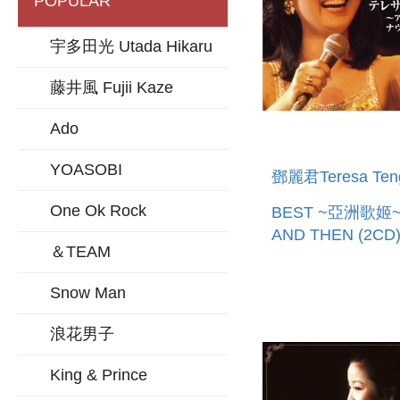
POPULAR
宇多田光 Utada Hikaru
藤井風 Fujii Kaze
Ado
YOASOBI
鄧麗君Teresa Ten
One Ok Rock
BEST ~亞洲歌姬
AND THEN (2CD
＆TEAM
口版)
Snow Man
浪花男子
King & Prince