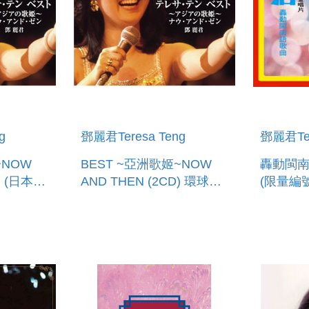
g
鄧麗君Teresa Teng
鄧麗君Ter
~NOW
BEST ~亞洲歌姬~NOW
轟動閩南語
) (日本進
AND THEN (2CD) 環球官
(限量編
方進口