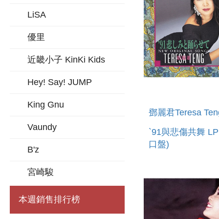
LiSA
優里
近畿小子 KinKi Kids
Hey! Say! JUMP
King Gnu
鄧麗君Teresa Ten
Vaundy
`91與悲傷共舞 L
口盤)
B'z
宮崎駿
本週銷售排行榜