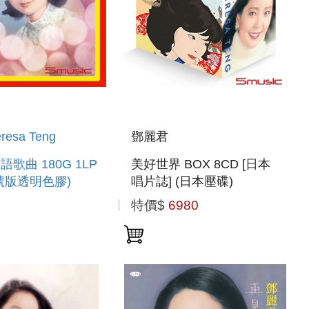
esa Teng
鄧麗君
歌曲 180G 1LP
美好世界 BOX 8CD [日本
號版透明色膠)
唱片誌] (日本壓碟)
特價$
6980