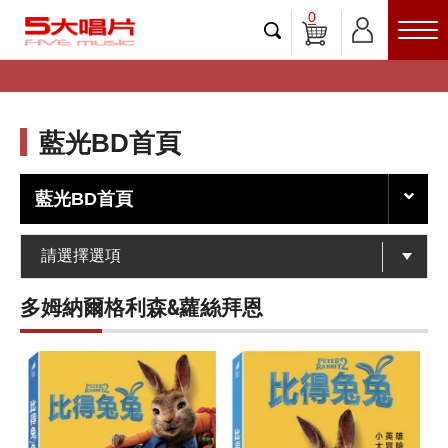
0
藍光BD首頁
藍光BD首頁
多姆納爾格利森&蘿絲拜恩