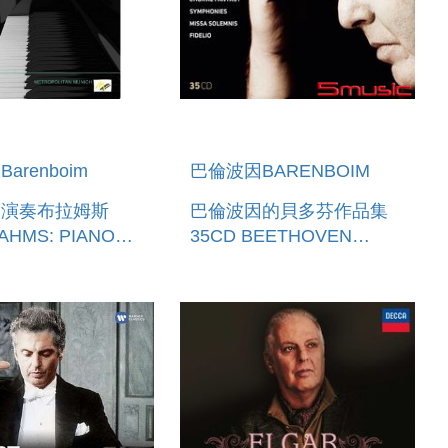
arenboim
巴倫波因BARENBOIM
因演奏布拉姆斯
巴倫波因的貝多芬作品集
AHMS: PIANO
35CD BEETHOVEN
OS NOS. I & II
BARENBOIM 35CD