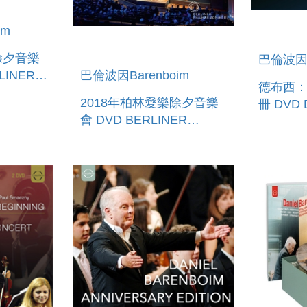
im
除夕音樂
巴倫波因B
巴倫波因Barenboim
德布西
R -
2018年柏林愛樂除夕音樂
冊 DVD DANIEL
E
會 DVD BERLINER
BARENB
2019
PHILHARMONIKER -
EXPLAI
NEW YEAR S EVE
LES PR
CONCERT 2018/2019