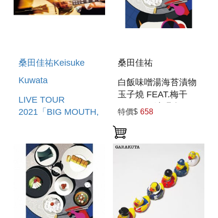
桑田佳祐Keisuke
桑田佳祐
Kuwata
白飯味噌湯海苔漬物
玉子燒 FEAT.梅干
LIVE TOUR
CD+DVD演唱會 豪
2021「BIG MOUTH,
特價$
658
華初回盤
NO GUTS!!」(日本
進口藍光BD盤)