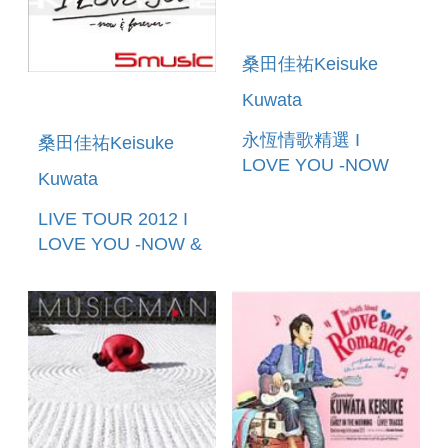
桑田佳祐Keisuke
Kuwata
永恆情歌精選 I
桑田佳祐Keisuke
LOVE YOU -NOW
Kuwata
AND FOREVER-
LIVE TOUR 2012 I
LOVE YOU -NOW &
FOREVER- 2DVD