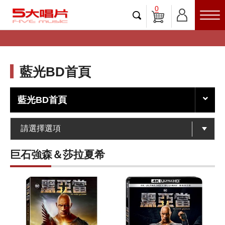
0
藍光BD首頁
藍光BD首頁
巨石強森＆莎拉夏希