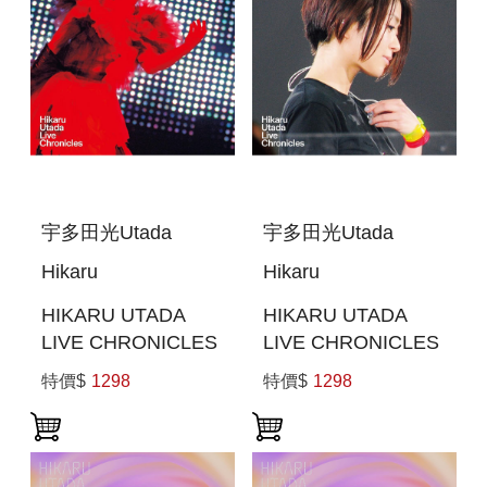
宇多田光Utada
宇多田光Utada
Hikaru
Hikaru
HIKARU UTADA
HIKARU UTADA
LIVE CHRONICLES
LIVE CHRONICLES
UTADA UNITED
WILD LIFE (2010)
特價$
1298
特價$
1298
2006 (日本進口版
(日本進口版(BLU-
(BLU-RAY))
RAY))