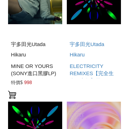
宇多田光Utada
宇多田光Utada
Hikaru
Hikaru
MINE OR YOURS
ELECTRICITY
(SONY進口黑膠LP)
REMIXES【完全生
產限定盤】黑膠
特價$
998
ELECTRICITY
REMIXES [LIMITED
EDITION VINYL]