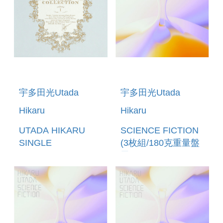
PACKAGE)
宇多田光Utada
宇多田光Utada
Hikaru
Hikaru
UTADA HIKARU
SCIENCE FICTION
SINGLE
(3枚組/180克重量盤
COLLECTION
黑膠LP)
VOL.1