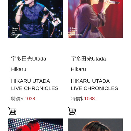
宇多田光Utada
宇多田光Utada
Hikaru
Hikaru
HIKARU UTADA
HIKARU UTADA
LIVE CHRONICLES
LIVE CHRONICLES
LUV LIVE (1999) (日
UNPLUGGED
特價$
1038
特價$
1038
本進口版(BLU-RAY))
(2001) (日本進口
BLU-RAY)