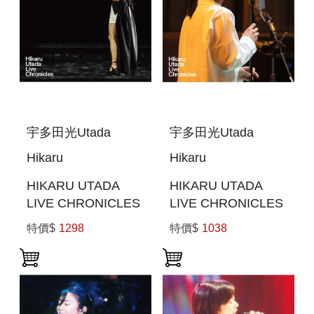
宇多田光Utada
宇多田光Utada
Hikaru
Hikaru
HIKARU UTADA
HIKARU UTADA
LIVE CHRONICLES
LIVE CHRONICLES
LAUGHTER IN THE
LIVE SESSIONS
特價$
1298
特價$
1038
DARK TOUR 2018
FROM AIR
(日本進口BLU-RAY)
STUDIOS (2022)(日
本進口(BLU-RAY))