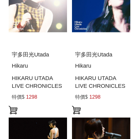
宇多田光Utada
宇多田光Utada
Hikaru
Hikaru
HIKARU UTADA
HIKARU UTADA
LIVE CHRONICLES
LIVE CHRONICLES
BOHEMIAN
IN BUDOKAN 2004
特價$
1298
特價$
1298
SUMMER 2000 (日
(日本進口版(BLU-
本進口版((BLU-
RAY))
RAY))