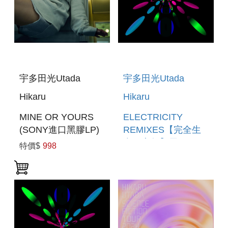
宇多田光Utada
宇多田光Utada
Hikaru
Hikaru
MINE OR YOURS
ELECTRICITY
(SONY進口黑膠LP)
REMIXES【完全生
產限定盤】黑膠
特價$
998
ELECTRICITY
REMIXES [LIMITED
EDITION VINYL]