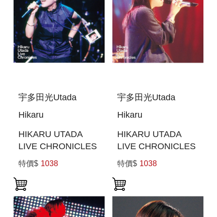
宇多田光Utada
宇多田光Utada
Hikaru
Hikaru
HIKARU UTADA
HIKARU UTADA
LIVE CHRONICLES
LIVE CHRONICLES
LUV LIVE (1999) (日
UNPLUGGED
特價$
1038
特價$
1038
本進口版(BLU-RAY))
(2001) (日本進口
BLU-RAY)