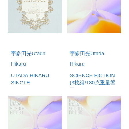
PACKAGE)
宇多田光Utada
宇多田光Utada
Hikaru
Hikaru
UTADA HIKARU
SCIENCE FICTION
SINGLE
(3枚組/180克重量盤
COLLECTION
黑膠LP)
VOL.1