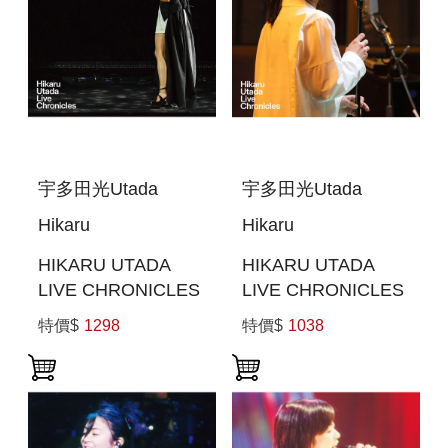
宇多田光Utada
宇多田光Utada
Hikaru
Hikaru
HIKARU UTADA
HIKARU UTADA
LIVE CHRONICLES
LIVE CHRONICLES
LAUGHTER IN THE
LIVE SESSIONS
特價$
1298
特價$
1038
DARK TOUR 2018
FROM AIR
(日本進口BLU-RAY)
STUDIOS (2022)(日
本進口(BLU-RAY))