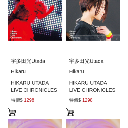
宇多田光Utada
宇多田光Utada
Hikaru
Hikaru
HIKARU UTADA
HIKARU UTADA
LIVE CHRONICLES
LIVE CHRONICLES
UTADA UNITED
WILD LIFE (2010)
特價$
1298
特價$
1298
2006 (日本進口版
(日本進口版(BLU-
(BLU-RAY))
RAY))