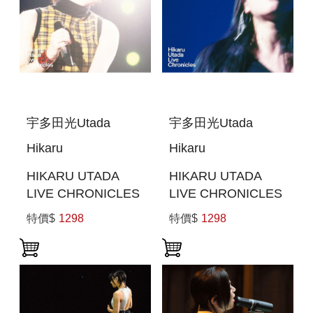
宇多田光Utada
宇多田光Utada
Hikaru
Hikaru
HIKARU UTADA
HIKARU UTADA
LIVE CHRONICLES
LIVE CHRONICLES
BOHEMIAN
IN BUDOKAN 2004
特價$
1298
特價$
1298
SUMMER 2000 (日
(日本進口版(BLU-
本進口版((BLU-
RAY))
RAY))