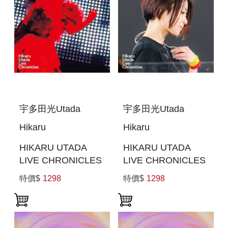
宇多田光Utada
宇多田光Utada
Hikaru
Hikaru
HIKARU UTADA
HIKARU UTADA
LIVE CHRONICLES
LIVE CHRONICLES
UTADA UNITED
WILD LIFE (2010)
特價$
1298
特價$
1298
2006 (日本進口版
(日本進口版(BLU-
(BLU-RAY))
RAY))