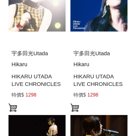
宇多田光Utada
宇多田光Utada
Hikaru
Hikaru
HIKARU UTADA
HIKARU UTADA
LIVE CHRONICLES
LIVE CHRONICLES
BOHEMIAN
IN BUDOKAN 2004
特價$
1298
特價$
1298
SUMMER 2000 (日
(日本進口版(BLU-
本進口版((BLU-
RAY))
RAY))