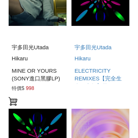
宇多田光Utada
宇多田光Utada
Hikaru
Hikaru
MINE OR YOURS
ELECTRICITY
(SONY進口黑膠LP)
REMIXES【完全生
產限定盤】黑膠
特價$
998
ELECTRICITY
REMIXES [LIMITED
EDITION VINYL]