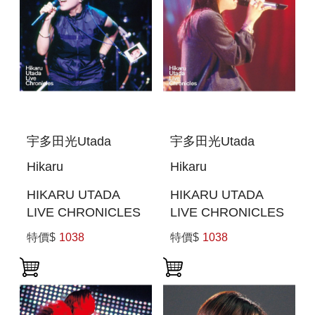
宇多田光Utada
宇多田光Utada
Hikaru
Hikaru
HIKARU UTADA
HIKARU UTADA
LIVE CHRONICLES
LIVE CHRONICLES
LUV LIVE (1999) (日
UNPLUGGED
特價$
1038
特價$
1038
本進口版(BLU-RAY))
(2001) (日本進口
BLU-RAY)