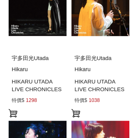
宇多田光Utada
宇多田光Utada
Hikaru
Hikaru
HIKARU UTADA
HIKARU UTADA
LIVE CHRONICLES
LIVE CHRONICLES
LAUGHTER IN THE
LIVE SESSIONS
特價$
1298
特價$
1038
DARK TOUR 2018
FROM AIR
(日本進口BLU-RAY)
STUDIOS (2022)(日
本進口(BLU-RAY))