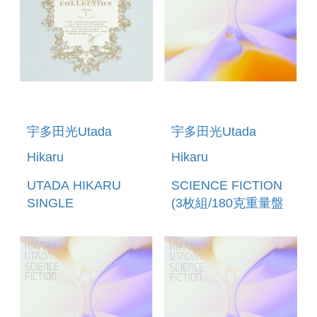
PACKAGE)
宇多田光Utada
宇多田光Utada
Hikaru
Hikaru
UTADA HIKARU
SCIENCE FICTION
SINGLE
(3枚組/180克重量盤
COLLECTION
黑膠LP)
VOL.1