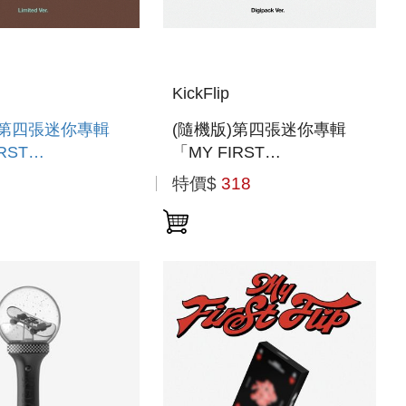
KickFlip
)第四張迷你專輯
(隨機版)第四張迷你專輯
RST
「MY FIRST
IMITED VER.)」(韓
KICK(DIGIPACK VER.)」
特價$
318
)
(韓國進口版)