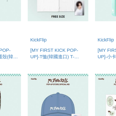
KickFlip
KickFlip
 POP-
[MY FIRST KICK POP-
[MY FIR
保護殼(韓國
UP]-T恤(韓國進口) T-
UP]-小
CASE
SHIRT
PHOTOC