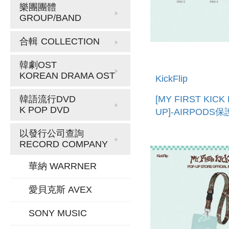
樂團團體
GROUP/BAND
合輯
COLLECTION
韓劇OST
KOREAN DRAMA OST
KickFlip
[MY FIRST KICK
韓語流行DVD
K POP DVD
UP]-AIRPODS
進口) AIRPODS 
以發行公司查詢
RECORD COMPANY
華納 WARRNER
愛貝克斯 AVEX
SONY MUSIC