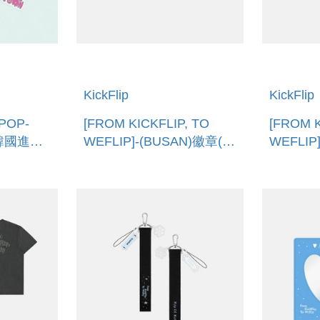
KickFlip
KickFlip
 POP-
[FROM KICKFLIP, TO
[FROM K
韓國進口)
WEFLIP]-(BUSAN)徽章(韓
WEFLIP
NG
國進口) BADGE (BUSAN)
章(韓國進
(GWANG