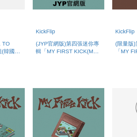
KickFlip
KickFlip
, TO
(JYP官網版)第四張迷你專
(限量版
照組(韓國進
輯「MY FIRST KICK(MY
「MY FI
ET
FIRST TRIP VER.)」 (韓
KICK(L
國進口版)
國進口版