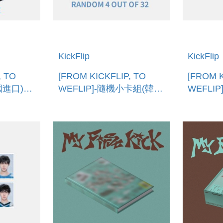
KickFlip
KickFlip
, TO
[FROM KICKFLIP, TO
[FROM K
國進口)
WEFLIP]-隨機小卡組(韓國
WEFLI
進口) TRADING CARD
進口) AC
STOPP