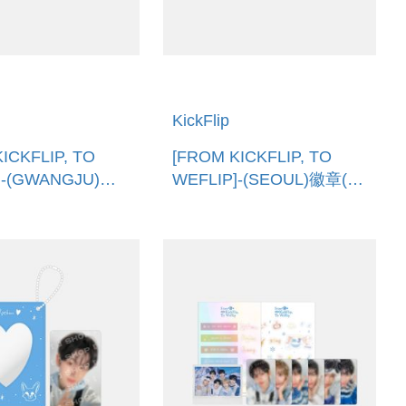
KickFlip
ICKFLIP, TO
[FROM KICKFLIP, TO
]-(GWANGJU)徽
WEFLIP]-(SEOUL)徽章(韓
口) BADGE
國進口) BADGE (SEOUL)
JU)