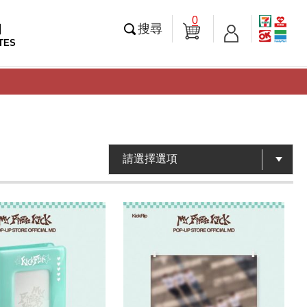
0
知
搜尋
TES