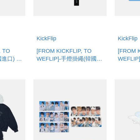
KickFlip
KickFlip
, TO
[FROM KICKFLIP, TO
[FROM K
國進口) T-
WEFLIP]-手燈掛繩(韓國進
WEFLI
口) LIGHT STICK STRAP
PHOTO