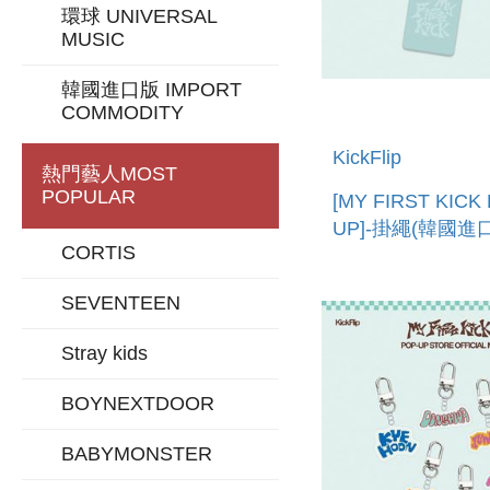
環球 UNIVERSAL
MUSIC
韓國進口版 IMPORT
COMMODITY
KickFlip
熱門藝人
MOST
POPULAR
[MY FIRST KICK
UP]-掛繩(韓國進口
CORTIS
STRAP
SEVENTEEN
Stray kids
BOYNEXTDOOR
BABYMONSTER