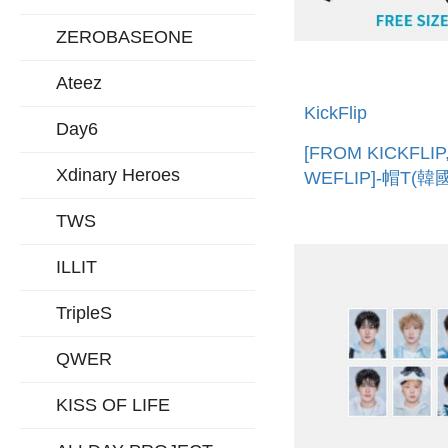
ZEROBASEONE
Ateez
KickFlip
Day6
[FROM KICKFLIP
Xdinary Heroes
WEFLIP]-帽T(韓
HOODIE
TWS
ILLIT
TripleS
QWER
KISS OF LIFE