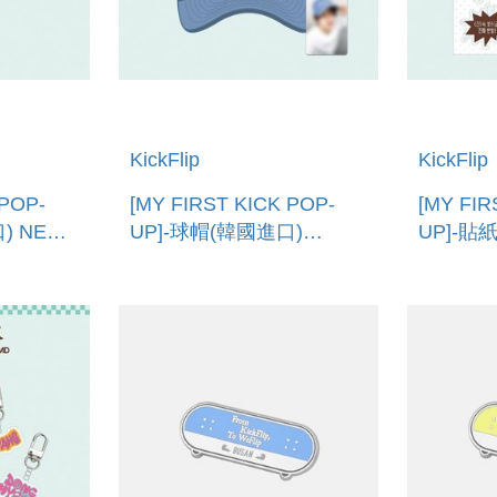
KickFlip
KickFlip
 POP-
[MY FIRST KICK POP-
[MY FIR
) NECK
UP]-球帽(韓國進口)
UP]-貼
DENIM BALL CAP
REMOVA