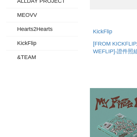
ALLDAY PROJECT
MEOVV
Hearts2Hearts
KickFlip
KickFlip
[FROM KICKFLIP
WEFLIP]-證件
&TEAM
口) ID PHOTO S