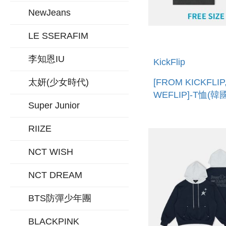
NewJeans
LE SSERAFIM
李知恩IU
KickFlip
太妍(少女時代)
[FROM KICKFLIP
WEFLIP]-T恤(韓
Super Junior
SHIRT
RIIZE
NCT WISH
NCT DREAM
BTS防彈少年團
BLACKPINK