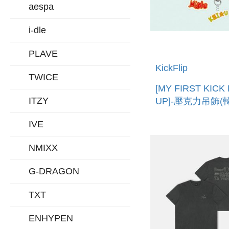
aespa
i-dle
PLAVE
KickFlip
TWICE
[MY FIRST KICK
ITZY
UP]-壓克力吊飾(
ACRYLIC KEYRI
IVE
NMIXX
G-DRAGON
TXT
ENHYPEN