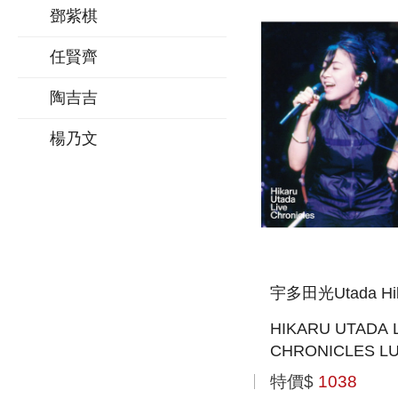
鄧紫棋
任賢齊
陶吉吉
楊乃文
宇多田光Utada Hik
HIKARU UTADA 
CHRONICLES LU
(1999) (日本進口
特價$
1038
RAY))