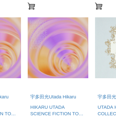
aru
宇多田光Utada Hikaru
宇多田光Ut
HIKARU UTADA
UTADA 
ON TOUR
SCIENCE FICTION TOUR
COLLEC