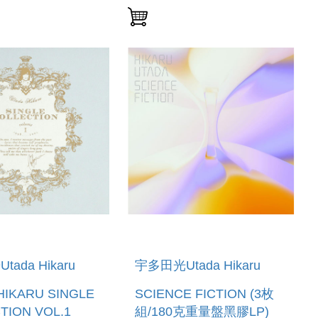
ada Hikaru
宇多田光Utada Hikaru
HIKARU SINGLE
SCIENCE FICTION (3枚
TION VOL.1
組/180克重量盤黑膠LP)