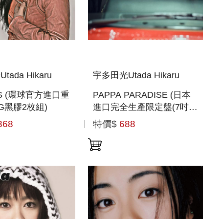
ada Hikaru
宇多田光Utada Hikaru
US (環球官方進口重
PAPPA PARADISE (日本
G黑膠2枚組)
進口完全生產限定盤(7吋黑
膠LP))
868
特價$
688