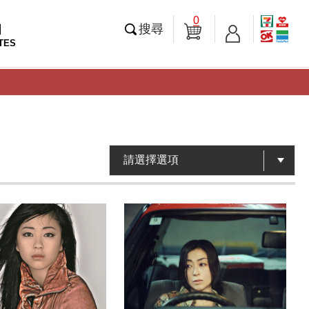
0
知
搜尋
TES