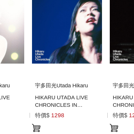
aru
宇多田光Utada Hikaru
宇多田光Ut
LIVE
HIKARU UTADA LIVE
HIKARU
CHRONICLES IN
CHRON
MMER
BUDOKAN 2004 (日本進
LAUGHT
特價$
1298
特價$
1
(BLU-
口版(BLU-RAY))
DARK T
進口BLU