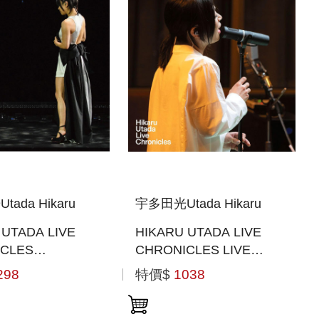
ada Hikaru
宇多田光Utada Hikaru
 UTADA LIVE
HIKARU UTADA LIVE
ICLES
CHRONICLES LIVE
ER IN THE
SESSIONS FROM AIR
298
特價$
1038
OUR 2018 (日本
STUDIOS (2022)(日本進
-RAY)
口(BLU-RAY))