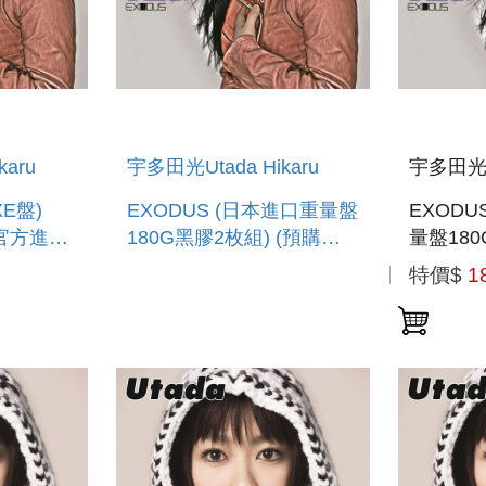
aru
宇多田光Utada Hikaru
宇多田光Ut
XE盤)
EXODUS (日本進口重量盤
EXOD
球官方進口
180G黑膠2枚組) (預購至
量盤180
0止)
5/24 12:00止)
特價$
1