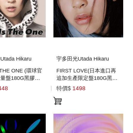
ada Hikaru
宇多田光Utada Hikaru
S THE ONE (環球官
FIRST LOVE(日本進口再
量盤180G黑膠
追加生產限定盤180G黑膠
購至6/12 12:00止)
2LP)
448
特價$
1498