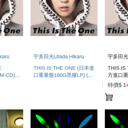
aru
宇多田光Utada Hikaru
宇多田光Ut
E
THIS IS THE ONE (日本進
THIS I
HM-CD)環
口重量盤180G黑膠LP) (預
方進口重
6/12
購至5/24 12:00止)
LP) (預
特價$
1