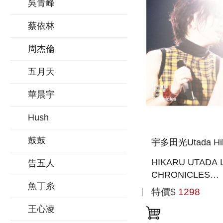
吳青峰
蔡依林
周杰倫
五月天
華晨宇
Hush
鼓鼓
宇多田光Utada Hik
HIKARU UTADA 
告五人
CHRONICLES
魚丁糸
BOHEMIAN SU
特價$
1298
2000 (日本進口版(
王心凌
RAY))