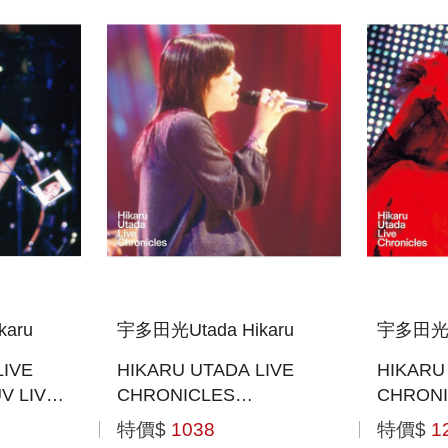
aru
宇多田光Utada Hikaru
宇多田光Ut
LIVE
HIKARU UTADA LIVE
HIKARU
V LIVE
CHRONICLES
CHRONI
版(BLU-
UNPLUGGED (2001) (日
UNITE
特價$
1038
特價$
1
本進口BLU-RAY)
(BLU-RA