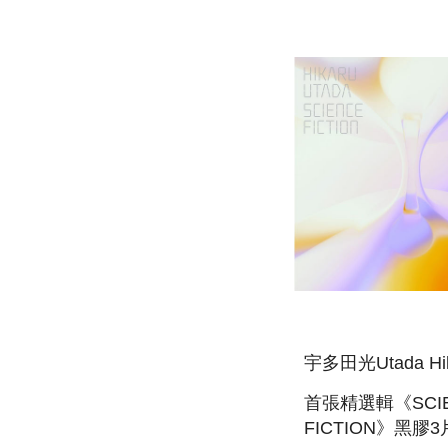
2024 (日本進口
定盤)(2BLU-
RAY+2CD+SPEC
PACKAGE)
宇多田光Utada Hik
首張精選輯《SCI
FICTION》黑膠