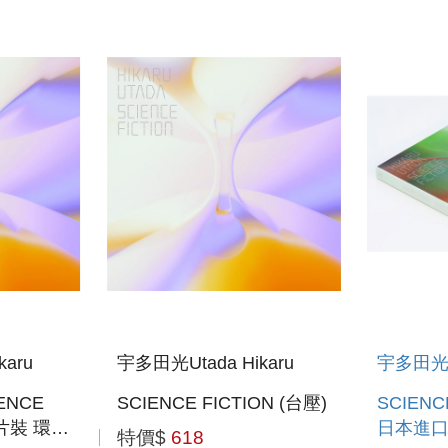
完全生產限
2024 (BLU-RAY) (日本進
口盤)(預購至9/6 12:00止)
IAL
aru
宇多田光Utada Hikaru
宇多田光Ut
ENCE
SCIENCE FICTION (台壓)
SCIENC
3片裝 環球
日本進
特價$
618