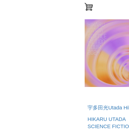
宇多田光Utada Hik
HIKARU UTADA
SCIENCE FICTI