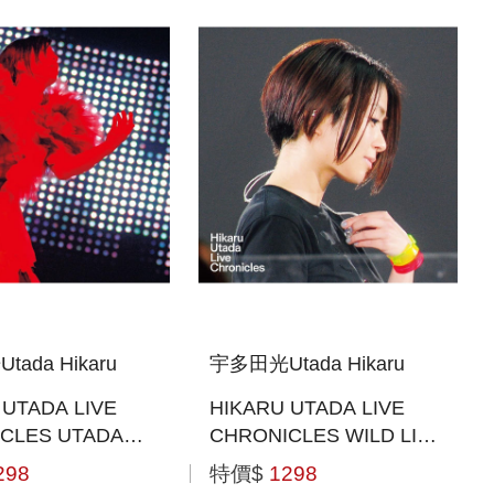
ada Hikaru
宇多田光Utada Hikaru
 UTADA LIVE
HIKARU UTADA LIVE
CLES UTADA
CHRONICLES WILD LIFE
D 2006 (日本進口版
(2010) (日本進口版(BLU-
298
特價$
1298
Y))
RAY))