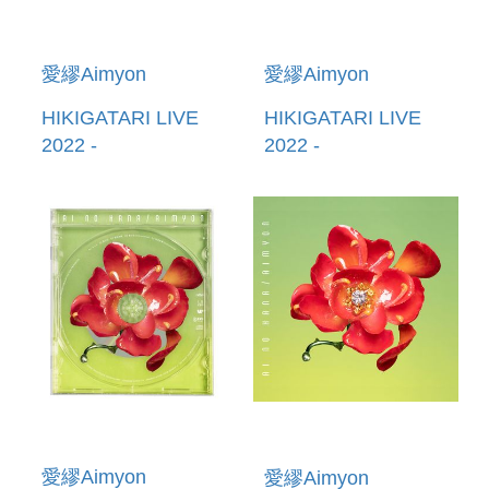
愛繆Aimyon
愛繆Aimyon
HIKIGATARI LIVE
HIKIGATARI LIVE
2022 -
2022 -
SEARCHLIGHT- IN
SEARCHLIGHT- IN
HANSHIEN
HANSHIEN
KYUUJOU (日本進
KYUUJOU (日本進
口初回限定盤2DVD)
口初回限定盤2BLU-
RAY)
愛繆Aimyon
愛繆Aimyon