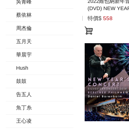
2022維也納新年
吳青峰
(DVD) NEW YEA
蔡依林
CONCERT 2022 
特價$
558
周杰倫
五月天
華晨宇
Hush
鼓鼓
告五人
魚丁糸
王心凌