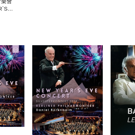
音樂會
(5CD)(
R`S
SERIES
(DVD)