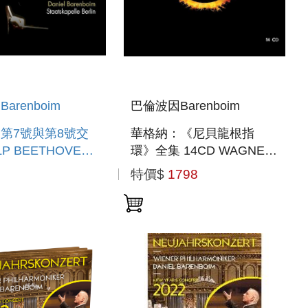
arenboim
巴倫波因Barenboim
第7號與第8號交
華格納：《尼貝龍根指
VEN:
環》全集 14CD WAGNER:
NIES NOS. 7 &
DER RING DES
特價$
1798
NIBELUNGEN 14CD