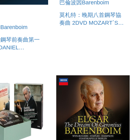
巴倫波因Barenboim
莫札特：晚期八首鋼琴協
奏曲 2DVD MOZART`S
arenboim
LAST 8 PIANO
CONCERTOS
：鋼琴前奏曲第一
OIM PLAYS &
NS DEBUSSY -
ELUDES, 1S