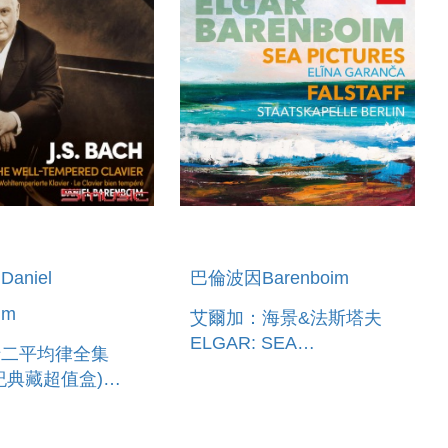
aniel
巴倫波因Barenboim
im
艾爾加：海景&法斯塔夫
ELGAR: SEA
十二平均律全集
PICTURES&FALSTAFF
世紀典藏超值盒)
THE WELL-
ED CLAVIER