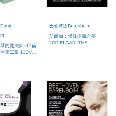
aniel
巴倫波因Barenboim
im
艾爾加：傑隆提斯之夢
2CD ELGAR: THE
琴的魔法師─巴倫
DREAM OF GERONTIUS
二集 13DVD
 BARENBOIM