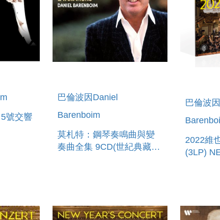
im
巴倫波因Daniel
巴倫波因D
Barenboim
、5號交響
Barenbo
莫札特：鋼琴奏鳴曲與變
2022
奏曲全集 9CD(世紀典藏超
(3LP) 
4 & 5
值盒) MOZART:
CONCER
COMPLETE PIANO
SONATAS & VARIATIONS
(9CD)