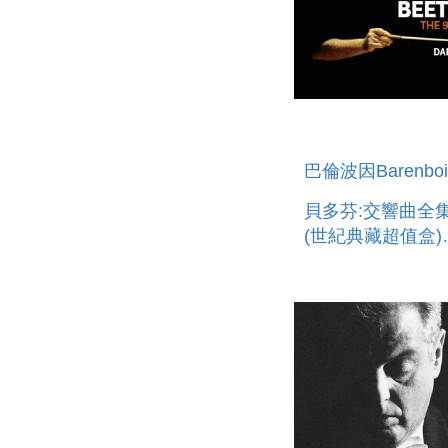
巴倫波因Barenbo
貝多芬:交響曲全集 6C
(世紀典藏超值盒)
BEETHOVEN: TH
SYMPHON