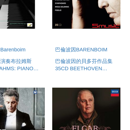
arenboim
巴倫波因BARENBOIM
因演奏布拉姆斯
巴倫波因的貝多芬作品集
AHMS: PIANO
35CD BEETHOVEN
OS NOS. I & II
BARENBOIM 35CD