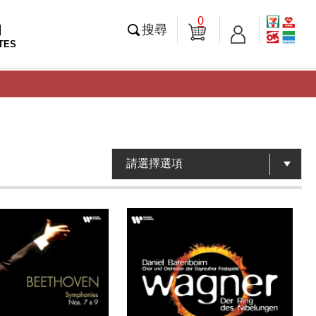
0
知
搜尋
TES