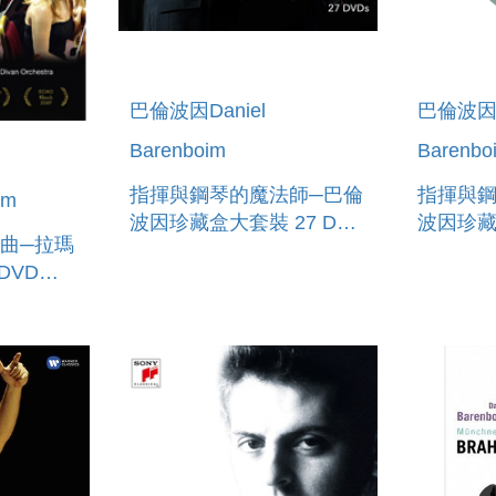
巴倫波因Daniel
巴倫波因D
Barenboim
Barenbo
指揮與鋼琴的魔法師─巴倫
指揮與鋼
im
波因珍藏盒大套裝 27 DVD
波因珍藏盒第
曲─拉瑪
HE DANIEL BARENBOIM
DANIEL
DVD
ANNIVERSARY EDITION
 THE
27DVD`
HE
CERT