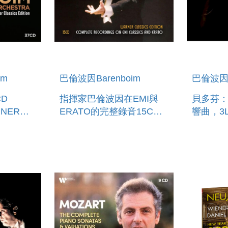
im
巴倫波因Barenboim
巴倫波因B
指揮家巴倫波因在EMI與
貝多芬：
RNER
ERATO的完整錄音15CD
響曲，3LP BEETHO
ION
WARNER CLASSICS
SYMPHO
EDITION: THE
9 3LP
COMPLETE EMI &
ERATO RECORDINGS