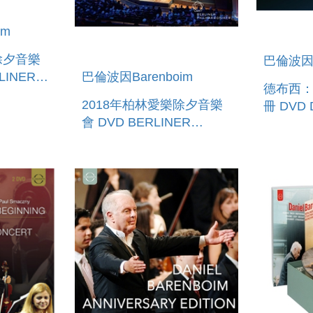
im
除夕音樂
巴倫波因B
巴倫波因Barenboim
德布西
R -
2018年柏林愛樂除夕音樂
冊 DVD DANIEL
E
會 DVD BERLINER
BARENB
2019
PHILHARMONIKER -
EXPLAI
NEW YEAR S EVE
LES PR
CONCERT 2018/2019