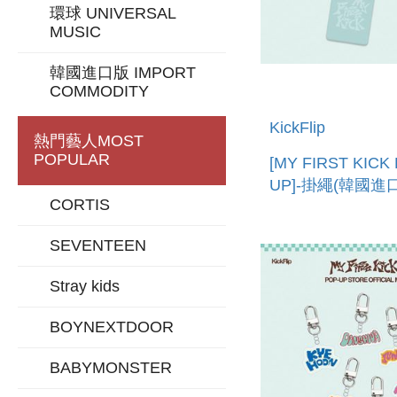
環球 UNIVERSAL
MUSIC
韓國進口版 IMPORT
COMMODITY
KickFlip
熱門藝人
MOST
POPULAR
[MY FIRST KICK
UP]-掛繩(韓國進口
CORTIS
STRAP
SEVENTEEN
Stray kids
BOYNEXTDOOR
BABYMONSTER