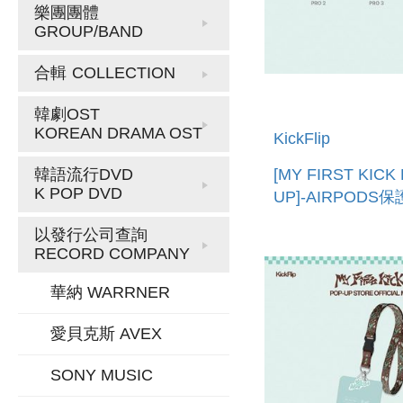
樂團團體
GROUP/BAND
合輯
COLLECTION
韓劇OST
KOREAN DRAMA OST
KickFlip
[MY FIRST KICK
韓語流行DVD
K POP DVD
UP]-AIRPODS
進口) AIRPODS 
以發行公司查詢
RECORD COMPANY
華納 WARRNER
愛貝克斯 AVEX
SONY MUSIC