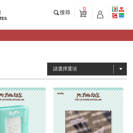
0
知
搜尋
TES