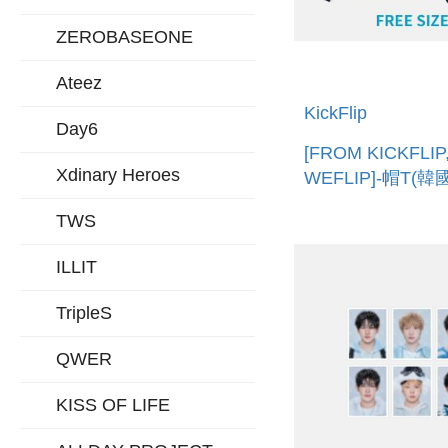
ZEROBASEONE
Ateez
KickFlip
Day6
[FROM KICKFLIP
Xdinary Heroes
WEFLIP]-帽T(韓
HOODIE
TWS
ILLIT
TripleS
QWER
KISS OF LIFE