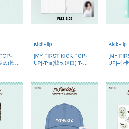
KickFlip
KickFlip
 POP-
[MY FIRST KICK POP-
[MY FIR
保護殼(韓國
UP]-T恤(韓國進口) T-
UP]-小
CASE
SHIRT
PHOTOC