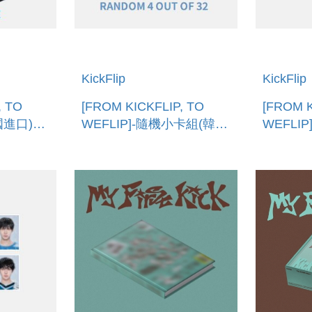
KickFlip
KickFlip
, TO
[FROM KICKFLIP, TO
[FROM K
國進口)
WEFLIP]-隨機小卡組(韓國
WEFLI
進口) TRADING CARD
進口) AC
STOPP