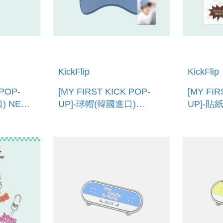
KickFlip
KickFlip
 POP-
[MY FIRST KICK POP-
[MY FIR
) NECK
UP]-球帽(韓國進口)
UP]-貼
DENIM BALL CAP
REMOVA