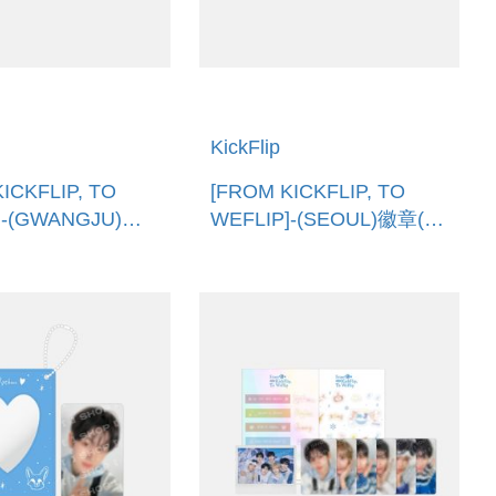
KickFlip
ICKFLIP, TO
[FROM KICKFLIP, TO
]-(GWANGJU)徽
WEFLIP]-(SEOUL)徽章(韓
口) BADGE
國進口) BADGE (SEOUL)
JU)