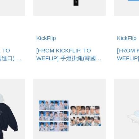
KickFlip
KickFlip
, TO
[FROM KICKFLIP, TO
[FROM K
國進口) T-
WEFLIP]-手燈掛繩(韓國進
WEFLI
口) LIGHT STICK STRAP
PHOTO