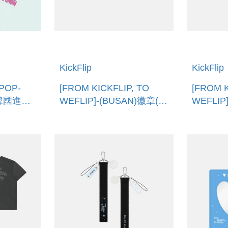
KickFlip
KickFlip
 POP-
[FROM KICKFLIP, TO
[FROM K
韓國進口)
WEFLIP]-(BUSAN)徽章(韓
WEFLIP
NG
國進口) BADGE (BUSAN)
章(韓國進
(GWANG