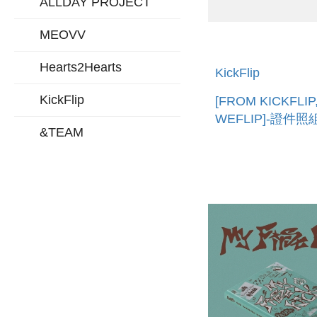
ALLDAY PROJECT
MEOVV
Hearts2Hearts
KickFlip
KickFlip
[FROM KICKFLIP
WEFLIP]-證件
&TEAM
口) ID PHOTO S