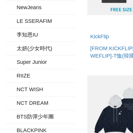
NewJeans
LE SSERAFIM
李知恩IU
KickFlip
太妍(少女時代)
[FROM KICKFLIP
WEFLIP]-T恤(韓
Super Junior
SHIRT
RIIZE
NCT WISH
NCT DREAM
BTS防彈少年團
BLACKPINK