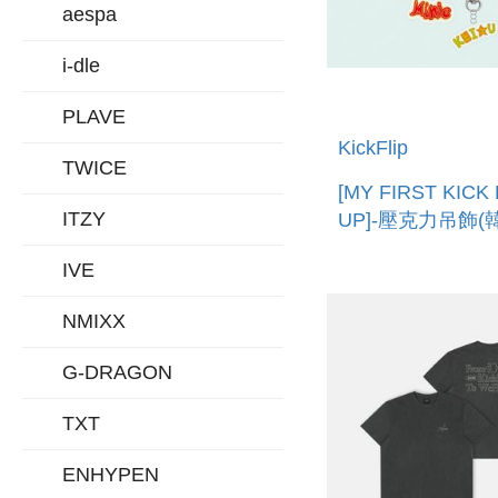
aespa
i-dle
PLAVE
KickFlip
TWICE
[MY FIRST KICK
ITZY
UP]-壓克力吊飾(
ACRYLIC KEYRI
IVE
NMIXX
G-DRAGON
TXT
ENHYPEN