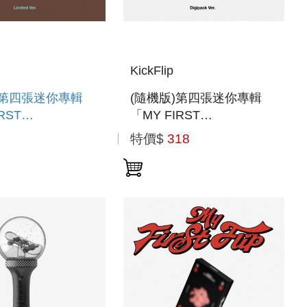
KickFlip
)第四張迷你專輯
(隨機版)第四張迷你專輯
RST
「MY FIRST
IMITED VER.)」(韓
KICK(DIGIPACK VER.)」
特價$
318
)
(韓國進口版)