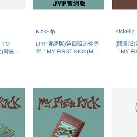
KickFlip
KickFlip
, TO
(JYP官網版)第四張迷你專
(限量版
照組(韓國進
輯「MY FIRST KICK(MY
「MY FI
ET
FIRST TRIP VER.)」 (韓
KICK(L
國進口版)
國進口版