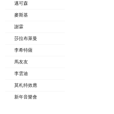
邁可森
麥斯基
謝霖
莎拉布萊曼
李希特薩
馬友友
李雲迪
莫札特效應
新年音樂會