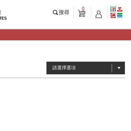
0
知
搜尋
TES