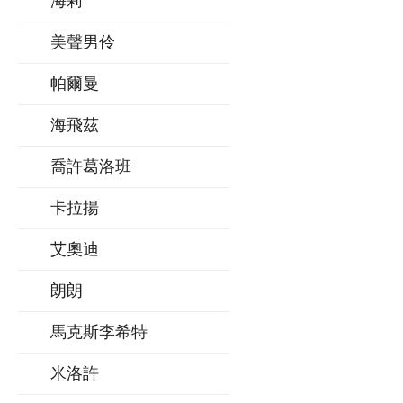
海莉
美聲男伶
帕爾曼
海飛茲
喬許葛洛班
卡拉揚
艾奧迪
朗朗
馬克斯李希特
米洛許