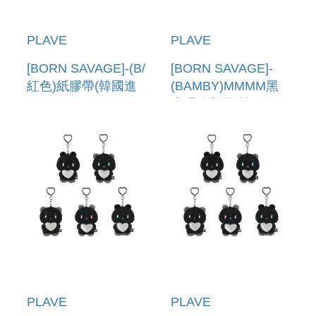
PLAVE
PLAVE
[BORN SAVAGE]-(B/
[BORN SAVAGE]-
紅色)紙膠帶(韓國進
(BAMBY)MMMM黑
口) BOX TAPE
麻糬鑰匙圈(韓國進
口) DUST MMMM
PLUSH KEYRING
PLAVE
PLAVE