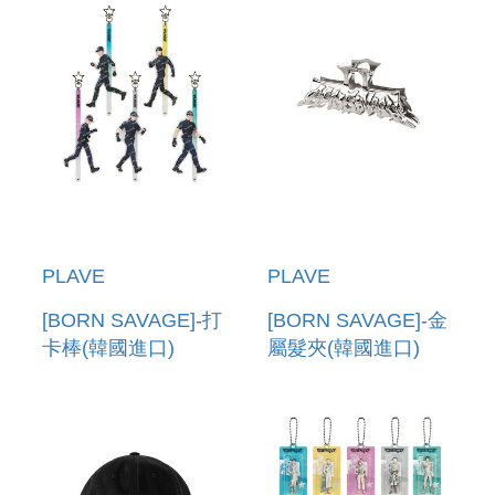
PLAVE
PLAVE
[BORN SAVAGE]-打
[BORN SAVAGE]-金
卡棒(韓國進口)
屬髮夾(韓國進口)
ACRYLIC STICK
METAL HAIR CLAW
KEYRING
CLIP