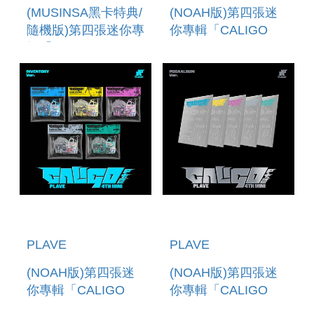
(MUSINSA黑卡特典/
(NOAH版)第四張迷
隨機版)第四張迷你專
你專輯「CALIGO
輯「CALIGO
PT.2(ID PASS
PT.2(ID PASS VER.)
VER.)」(韓國進口版)
(韓國進口版)
PLAVE
PLAVE
(NOAH版)第四張迷
(NOAH版)第四張迷
你專輯「CALIGO
你專輯「CALIGO
PT.2(INVENTORY
PT.2(POCAALBUM