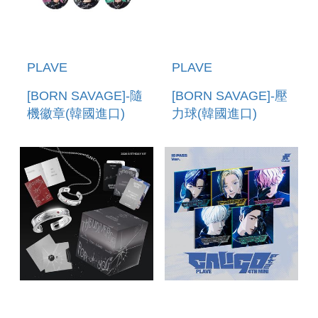
PLAVE
PLAVE
[BORN SAVAGE]-隨
[BORN SAVAGE]-壓
機徽章(韓國進口)
力球(韓國進口)
TRADING CAN
MMMM STRESS
BADGE_RANDOM
BALL