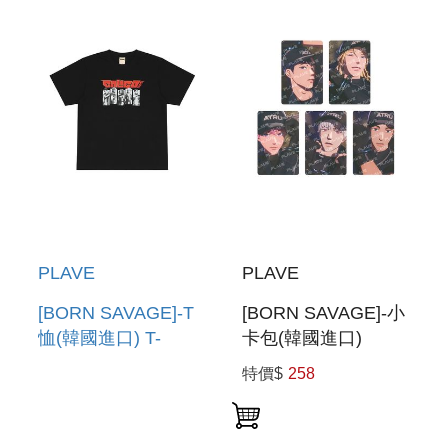
DUST MMMM
DUST MMMM
PLUSH KEYRING
PLUSH KEYRING
PLAVE
PLAVE
[BORN SAVAGE]-T
[BORN SAVAGE]-小
恤(韓國進口) T-
卡包(韓國進口)
SHIRT
PHOTOCARD PACK
特價$
258