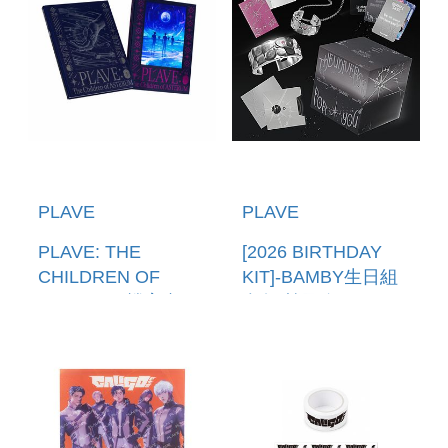
PLAVE
PLAVE
PLAVE: THE
[2026 BIRTHDAY
CHILDREN OF
KIT]-BAMBY生日組
ASTERUM檔案書(韓
合包(韓國進口)
國進口)
BIRTHDAY
KIT_BAMBY