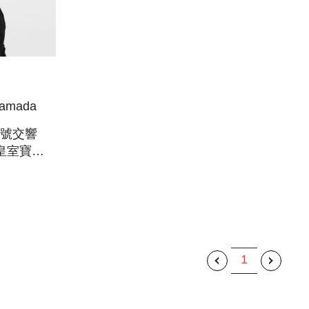
amada
號交響
皇室寶球
 :
 2,
E
1