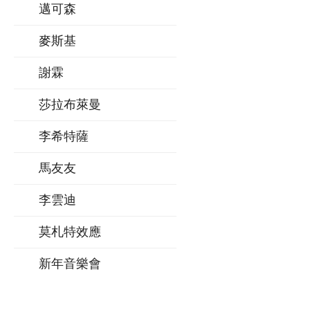
邁可森
麥斯基
謝霖
莎拉布萊曼
李希特薩
馬友友
李雲迪
莫札特效應
新年音樂會