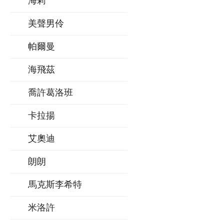
海莉
美聲男伶
帕爾曼
海飛茲
喬許葛洛班
卡拉揚
艾奧迪
朗朗
馬克斯李希特
米洛許