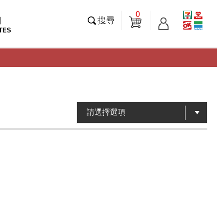
0
知
搜尋
TES