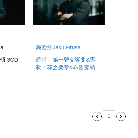
a
赫魯沙Jaku Hrusa
 3CD
羅特：第一號交響曲&馬
勒：花之樂章&布魯克納：
C小調交響前奏曲 HANS
ROTT : SYMPHONY NO.
1