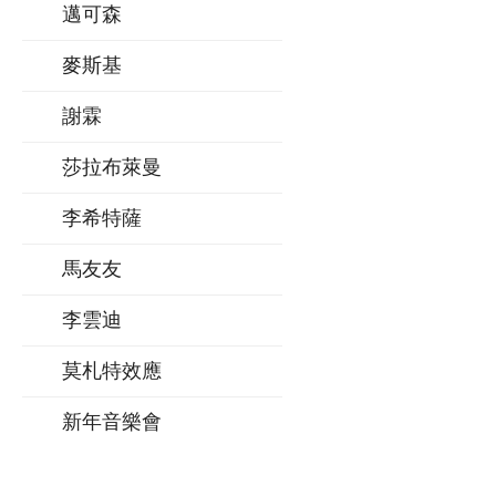
邁可森
麥斯基
謝霖
莎拉布萊曼
李希特薩
馬友友
李雲迪
莫札特效應
新年音樂會