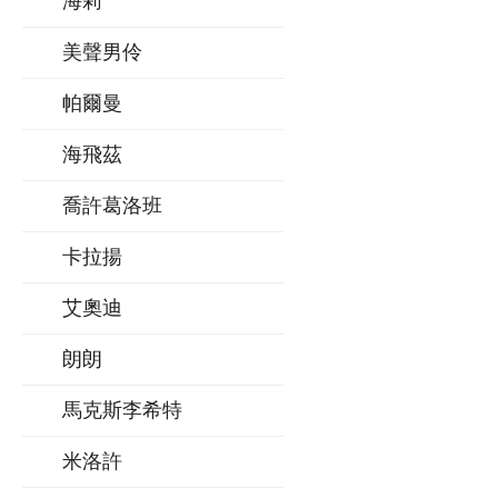
海莉
美聲男伶
帕爾曼
海飛茲
喬許葛洛班
卡拉揚
艾奧迪
朗朗
馬克斯李希特
米洛許