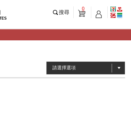
0
知
搜尋
TES