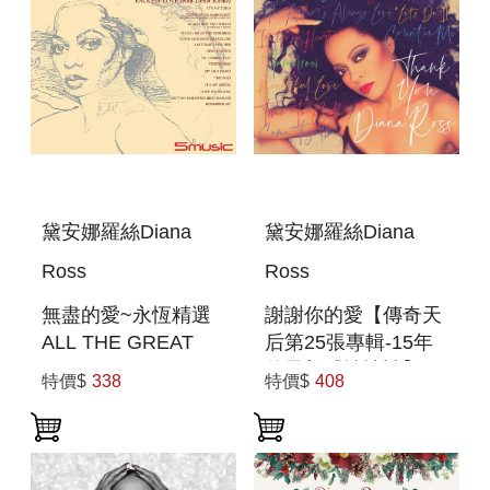
黛安娜羅絲Diana
黛安娜羅絲Diana
Ross
Ross
無盡的愛~永恆精選
謝謝你的愛【傳奇天
ALL THE GREAT
后第25張專輯-15年
HITS
的最新感性情詩】進
特價$
338
特價$
408
口版 THANK YOU