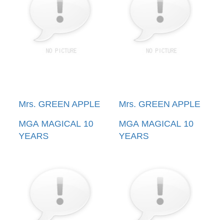
Mrs. GREEN APPLE
Mrs. GREEN APPLE
MGA MAGICAL 10
MGA MAGICAL 10
YEARS
YEARS
ANNIVERSARY
ANNIVERSARY
LIVE ～FJORD～
LIVE ～FJORD～
ON SCREEN(環球官
ON SCREEN (環球
方進口通常盤BLU-
官方進口通常盤
RAY)(預購至05/20
2DVD)(預購至05/20
12:00止)
12:00止)