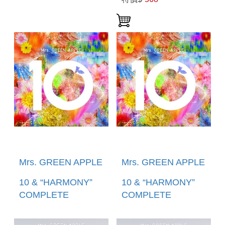
Mrs. GREEN APPLE
Mrs. GREEN APPLE
10 & “HARMONY”
10 & “HARMONY”
COMPLETE
COMPLETE
BOX（CD+2BLU-
BOX（CD+3DVD+GOO
RAY+GOODS） (預
(預購至3/19 12:00