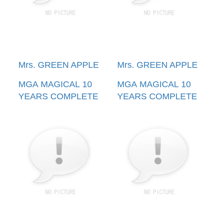
Mrs. GREEN APPLE
Mrs. GREEN APPLE
MGA MAGICAL 10
MGA MAGICAL 10
YEARS COMPLETE
YEARS COMPLETE
FILM BOX FJORD &
FILM BOX FJORD &
THE ORIGIN(環球官
THE ORIGIN(環球官
方進口通常盤
方進口通常盤2BLU-
4DVD+GOODS)(預
RAY+GOODS)(預購
購至05/20 12:00止)
至05/20 12:00止)