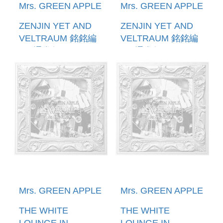
Mrs. GREEN APPLE
Mrs. GREEN APPLE
ZENJIN YET AND
ZENJIN YET AND
VELTRAUM 銘銘編
VELTRAUM 銘銘編
～ (通常盤)（BLU-
～ (通常盤)
RAY）環球官方進口
（2DVD）環球官方
(預購至1/22 12:00
進口(預購至1/22
止)
12:00止)
Mrs. GREEN APPLE
Mrs. GREEN APPLE
THE WHITE
THE WHITE
LOUNGE IN
LOUNGE IN