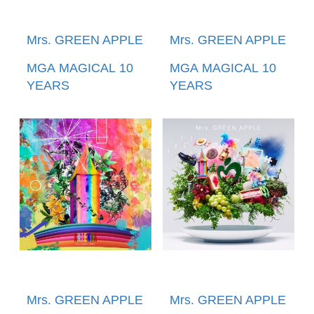
Mrs. GREEN APPLE
Mrs. GREEN APPLE
MGA MAGICAL 10
MGA MAGICAL 10
YEARS
YEARS
DOCUMENTARY
DOCUMENTARY
FILM ～THE
FILM～THE ORIGIN
ORIGIN～ (環球官方
(環球官方進口通常盤
進口通常盤2DVD)(預
BLU-RAY)(預購至
購至05/20 12:00止)
05/20 12:00止)
Mrs. GREEN APPLE
Mrs. GREEN APPLE