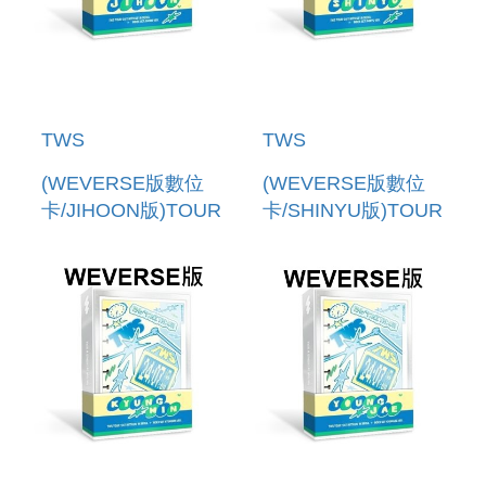
TWS
TWS
(WEVERSE版數位
(WEVERSE版數位
卡/JIHOON版)TOUR
卡/SHINYU版)TOUR
[24/7:WITH:US] IN
[24/7:WITH:US] IN
SEOUL+ INDEX
SEOUL+ INDEX
SET(韓國進口版)
SET(韓國進口版)