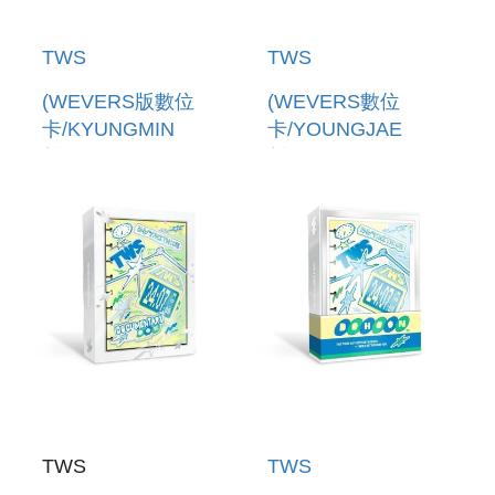
TWS
TWS
(WEVERS版數位
(WEVERS數位
卡/KYUNGMIN
卡/YOUNGJAE
版)TOUR
版)TOUR
[24/7:WITH:US] IN
[24/7:WITH:US] IN
SEOUL +INDEX
SEOUL +INDEX
SET(韓國進口版)
SET(韓國進口版)
TWS
TWS