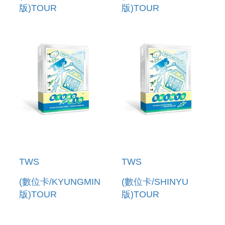
版)TOUR
版)TOUR
[24/7:WITH:US] IN
[24/7:WITH:US] IN
SEOUL+ INDEX
SEOU + INDEX
SET(韓國進口版)
SET(韓國進口版)
TWS
TWS
(數位卡/KYUNGMIN
(數位卡/SHINYU
版)TOUR
版)TOUR
[24/7:WITH:US] IN
[24/7:WITH:US] IN
SEOU + INDEX
SEOUL+ INDEX