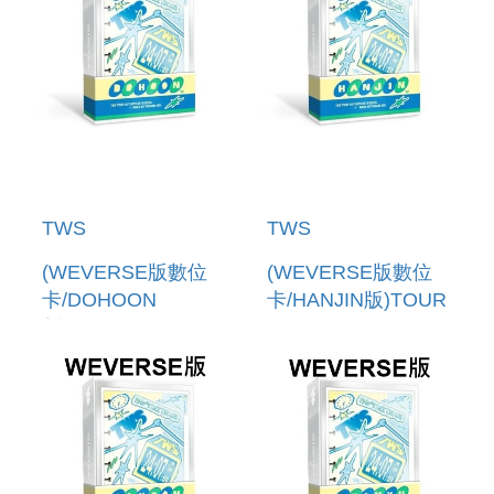
TWS
TWS
(WEVERSE版數位
(WEVERSE版數位
卡/DOHOON
卡/HANJIN版)TOUR
版)TOUR
[24/7:WITH:US] IN
[24/7:WITH:US] IN
SEOUL+ INDEX
SEOUL+ INDEX
SET(韓國進口版)
SET(韓國進口版)