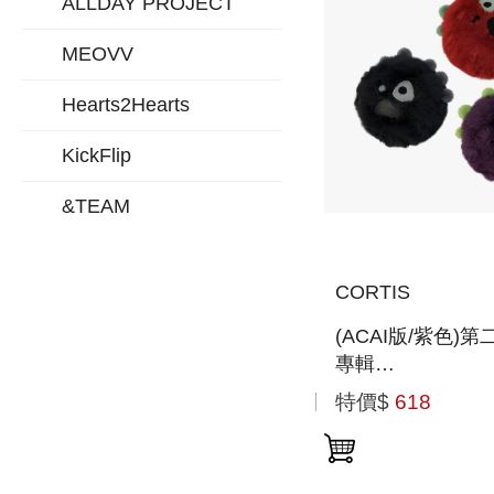
ALLDAY PROJECT
MEOVV
Hearts2Hearts
KickFlip
&TEAM
CORTIS
(ACAI版/紫色)
專輯
「GREENGREEN
特價$
618
BALL VER.)」 