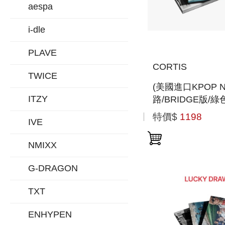
aespa
i-dle
PLAVE
CORTIS
TWICE
(美國進口KPOP 
ITZY
路/BRIDGE版/
迷你專輯
特價$
1198
IVE
「GREENGREE
NMIXX
G-DRAGON
TXT
ENHYPEN