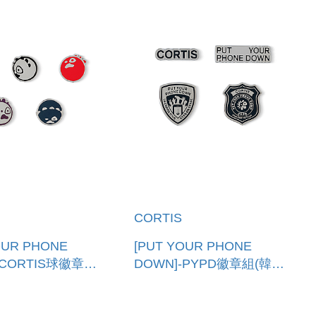
CORTIS
OUR PHONE
[PUT YOUR PHONE
-CORTIS球徽章組
DOWN]-PYPD徽章組(韓國
 CORTIS BALL
進口) PYPD BADGE SET
SET