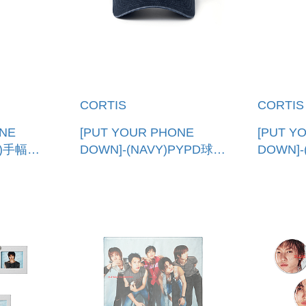
CORTIS
CORTIS
ONE
[PUT YOUR PHONE
[PUT Y
S)手幅毛
DOWN]-(NAVY)PYPD球帽
DOWN]
GAN
(韓國進口) PYPD BALL
(韓國進口
CAP (NAVY)
TOWEL