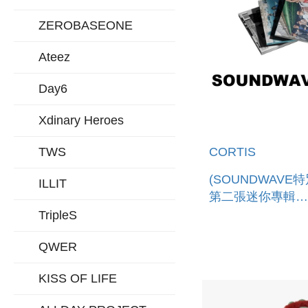
ZEROBASEONE
Ateez
Day6
Xdinary Heroes
TWS
CORTIS
(SOUNDWAVE
ILLIT
第二張迷你專輯
「GREENGREE
TripleS
進口版)
QWER
KISS OF LIFE