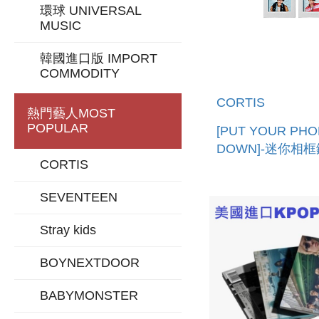
環球 UNIVERSAL
MUSIC
韓國進口版 IMPORT
COMMODITY
CORTIS
熱門藝人
MOST
POPULAR
[PUT YOUR PH
DOWN]-迷你相
CORTIS
(韓國進口) MINI F
PHOTO KEYRIN
SEVENTEEN
Stray kids
BOYNEXTDOOR
BABYMONSTER