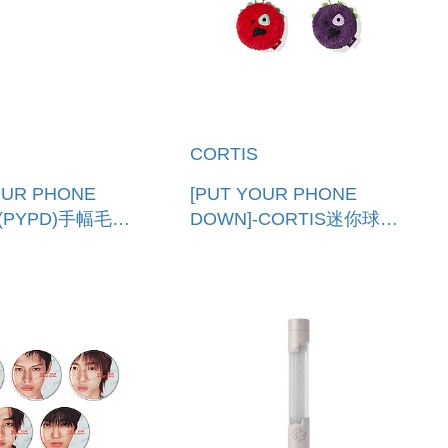
CORTIS
OUR PHONE
[PUT YOUR PHONE
-(PYPD)手幅毛巾
DOWN]-CORTIS迷你球鑰
) SLOGAN
匙圈(韓國進口) MINI
_PYPD
CORTIS BALL KEYRING