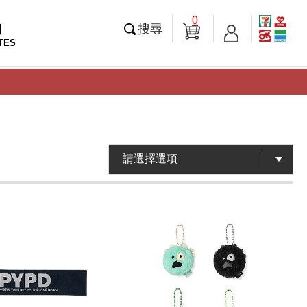
0
知
搜尋
TES