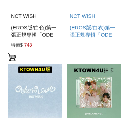
NCT WISH
NCT WISH
(EROS版/白色)第一
(EROS版/白衣)第一
張正規專輯「ODE
張正規專輯「ODE
TO LOVE(WICHU
TO LOVE(BIG
特價$
748
VER.)」(韓國進口版)
SMINI VER.)」 (韓國
進口版)