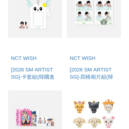
NCT WISH
NCT WISH
[2026 SM ARTIST
[2026 SM ARTIST
SG]-卡套組(韓國進
SG]-四格相片組(韓
口) PHOTO
國進口) 4 CUT
HOLDER SET
PHOTO SET