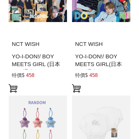
NCT WISH
NCT WISH
YO-I-DON!/ BOY
YO-I-DON!/ BOY
MEETS GIRL (日本
MEETS GIRL(日本
進口通常盤 BOY
進口通常盤YO-I-
特價$
458
特價$
458
MEETS GIRL VER.)
DON! VER.)