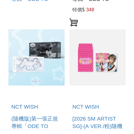
LOVE(PACKAGE
LOVE(SMINI
特價$
348
VER.)」(韓國進口版)
VER.)」(韓國進口版)
NCT WISH
NCT WISH
(隨機版)第一張正規
[2026 SM ARTIST
專輯「ODE TO
SG]-(A VER./粉)隨機
LOVE(WICHU
小卡組(韓國進口)