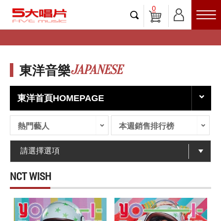
0
JAPANESE
東洋音樂
東洋首頁HOMEPAGE
熱門藝人
本週銷售排行榜
NCT WISH