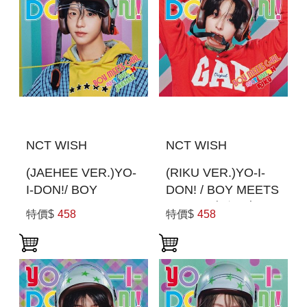
NCT WISH
NCT WISH
(JAEHEE VER.)YO-
(RIKU VER.)YO-I-
I-DON!/ BOY
DON! / BOY MEETS
MEETS GIRL (日本
GIRL(日本進口初回
特價$
458
特價$
458
進口初回生產限定盤)
生產限定盤)