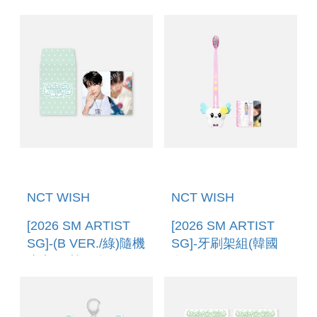
VER.)」(韓國進口版)
RANDOM
TRANDING CARD
SET A VER.
NCT WISH
NCT WISH
[2026 SM ARTIST
[2026 SM ARTIST
SG]-(B VER./綠)隨機
SG]-牙刷架組(韓國
小卡組(韓國進口)
進口) TOOTH FAIRY
RANDOM
SET
TRANDING CARD
SET B VER.