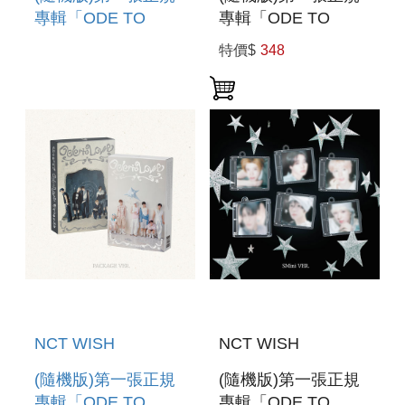
專輯「ODE TO
專輯「ODE TO
LOVE(BIG SMINI
LOVE(JEWEL CASE
特價$
348
VER.)」(韓國進口版)
VER.)」(韓國進口版)
NCT WISH
NCT WISH
(隨機版)第一張正規
(隨機版)第一張正規
專輯「ODE TO
專輯「ODE TO