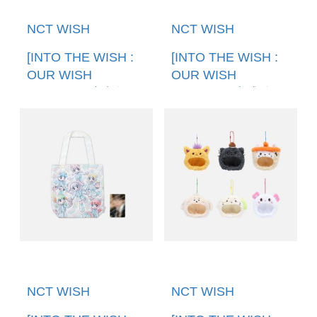
NCT WISH
NCT WISH
[INTO THE WISH :
[INTO THE WISH :
OUR WISH
OUR WISH
ENCORE]-小卡收集
ENCORE]-坐式娃娃
冊(韓國進口) FAIRY
(韓國進口) STAR
TALE BOOK
WISH DOLL
NCT WISH
NCT WISH