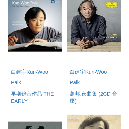
白建宇Kun-Woo
白建宇Kun-Woo
Paik
Paik
早期錄音作品 THE
蕭邦:夜曲集 (2CD 台
EARLY
壓)
RECORDINGS
CHOPIN:COMPLETE
NOCTURNES (2
CDS)