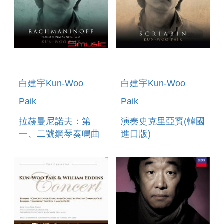
白建宇Kun-Woo
白建宇Kun-Woo
Paik
Paik
拉赫曼尼諾夫：第
演奏史克里亞賓(韓國
一、二號鋼琴奏鳴曲
進口版)
KUN-WOO PAIK :
ALEXANDER
RACHMANINOFF
SCRIABIN PIANO
1CD KOREA
EDITION BRAND
NEW SEALED