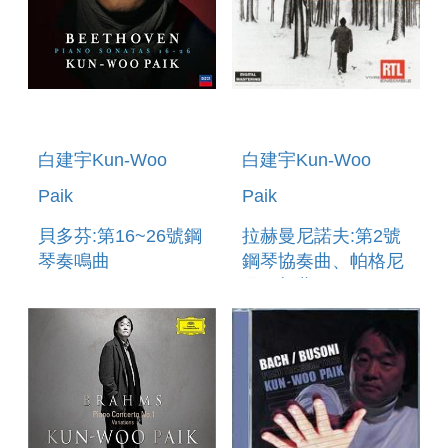
白建宇Kun-Woo
白建宇Kun-Woo
Paik
Paik
貝多芬:第16~26號鋼
拉赫曼尼諾夫:第2號
琴奏鳴曲
鋼琴協奏曲、帕格尼
BEETHOVEN:PIANO
尼狂想曲
SONATAS 16-26
RACHMANINOV:CONCE
POUR PIANO
NO.2,RHAPSODIE
SUR UN THEME