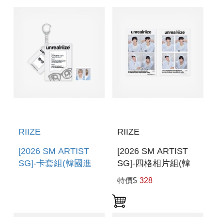
RANDOM
RANDOM
TRANDING CARD
TRANDING CARD
SET A VER.
SET B VER.
RIIZE
RIIZE
[2026 SM ARTIST
[2026 SM ARTIST
SG]-卡套組(韓國進
SG]-四格相片組(韓
口) PHOTO
國進口) 4 CUT
特價$
328
HOLDER SET
PHOTO SET