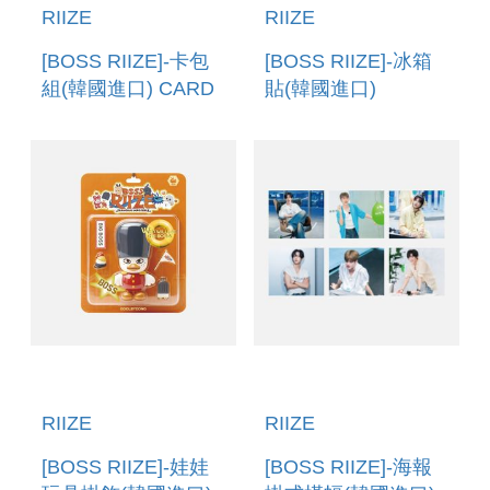
RIIZE
RIIZE
[BOSS RIIZE]-冰箱
[BOSS RIIZE]-卡包
貼(韓國進口)
組(韓國進口) CARD
REFRIGERATOR
HOLDER SET
MAGNET
RIIZE
RIIZE
[BOSS RIIZE]-娃娃
[BOSS RIIZE]-海報