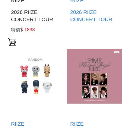
RIIZE
RIIZE
2026 RIIZE
2026 RIIZE
CONCERT TOUR
CONCERT TOUR
[RIIZING LOUD]
[RIIZING LOUD]
特價$
1838
SPECIAL EDITION
SPECIAL EDITION
IN TOKYO DOME
IN TOKYO DOME
(BLU-RAY)(日本進口
(DVD)(日本進口一般
一般通路版)(預購至
通路版)(預購至5/5
5/5 12:00止)
12:00止)
RIIZE
RIIZE