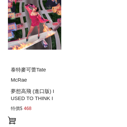
泰特麥可蕾Tate
McRae
夢想高飛 (進口版) I
USED TO THINK I
COULD FLY
特價$
468