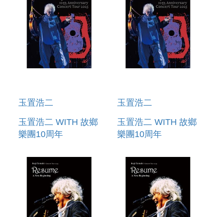
玉置浩二
玉置浩二
玉置浩二 WITH 故鄉
玉置浩二 WITH 故鄉
樂團10周年
樂團10周年
CONCERT TOUR
CONCERT TOUR
2025 ～BLUE
2025 ～BLUE
EGGPLANT
EGGPLANT
FIELD(BLU-
FIELD(2DVD+2UHQCD)
RAY+2UHQCD) (日
(日本進口版)(預購至
本進口版) (預購至
6/15 12:00止)