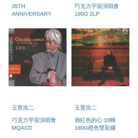
35TH
巧克力宇宙演唱會
ANNIVERSARY
180G 2LP
CONCERT
SPECIAL
COLLECTIONS
ARCADIA & 星路
(MICHI) (日本進口版
2 BLU-RAY) (預購至
6/6 12:00止)
玉置浩二
玉置浩二
巧克力宇宙演唱會
酒紅色的心 33轉
MQACD
180G橙色雙彩膠