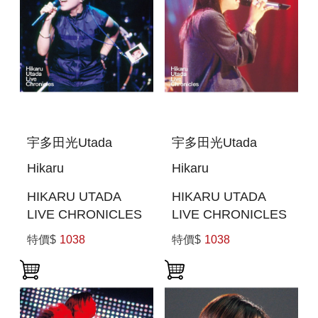
宇多田光Utada
宇多田光Utada
Hikaru
Hikaru
HIKARU UTADA
HIKARU UTADA
LIVE CHRONICLES
LIVE CHRONICLES
LUV LIVE (1999) (日
UNPLUGGED
特價$
1038
特價$
1038
本進口版(BLU-RAY))
(2001) (日本進口
BLU-RAY)