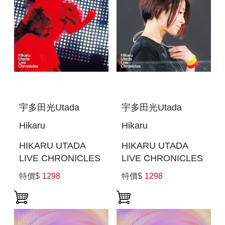
宇多田光Utada
宇多田光Utada
Hikaru
Hikaru
HIKARU UTADA
HIKARU UTADA
LIVE CHRONICLES
LIVE CHRONICLES
UTADA UNITED
WILD LIFE (2010)
特價$
1298
特價$
1298
2006 (日本進口版
(日本進口版(BLU-
(BLU-RAY))
RAY))