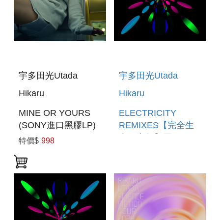
宇多田光Utada
宇多田光Utada
Hikaru
Hikaru
MINE OR YOURS
ELECTRICITY
(SONY進口黑膠LP)
REMIXES【完全生
產限定盤】黑膠
特價$
998
ELECTRICITY
REMIXES [LIMITED
EDITION VINYL]