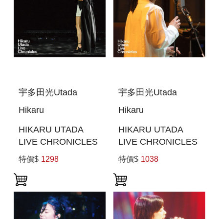
宇多田光Utada
宇多田光Utada
Hikaru
Hikaru
HIKARU UTADA
HIKARU UTADA
LIVE CHRONICLES
LIVE CHRONICLES
LAUGHTER IN THE
LIVE SESSIONS
特價$
1298
特價$
1038
DARK TOUR 2018
FROM AIR
(日本進口BLU-RAY)
STUDIOS (2022)(日
本進口(BLU-RAY))