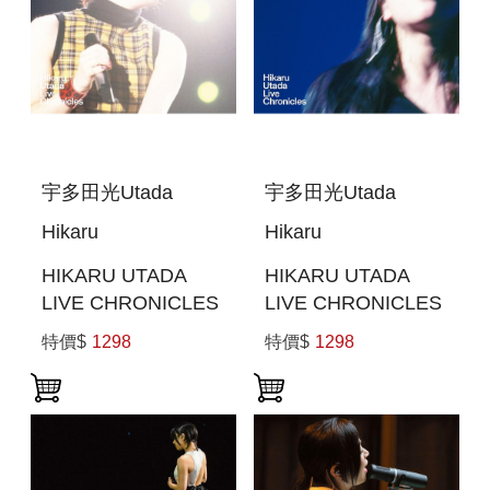
宇多田光Utada
宇多田光Utada
Hikaru
Hikaru
HIKARU UTADA
HIKARU UTADA
LIVE CHRONICLES
LIVE CHRONICLES
BOHEMIAN
IN BUDOKAN 2004
特價$
1298
特價$
1298
SUMMER 2000 (日
(日本進口版(BLU-
本進口版((BLU-
RAY))
RAY))