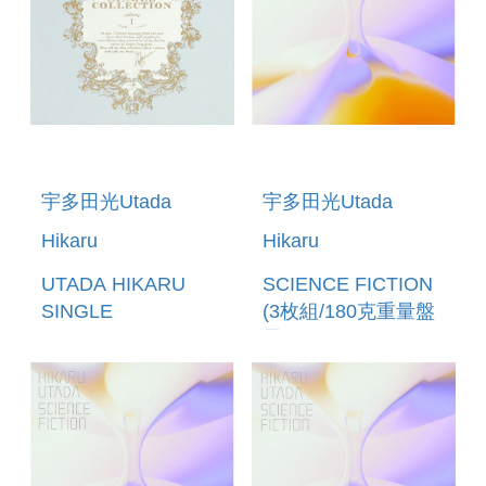
PACKAGE)
宇多田光Utada
宇多田光Utada
Hikaru
Hikaru
UTADA HIKARU
SCIENCE FICTION
SINGLE
(3枚組/180克重量盤
COLLECTION
黑膠LP)
VOL.1