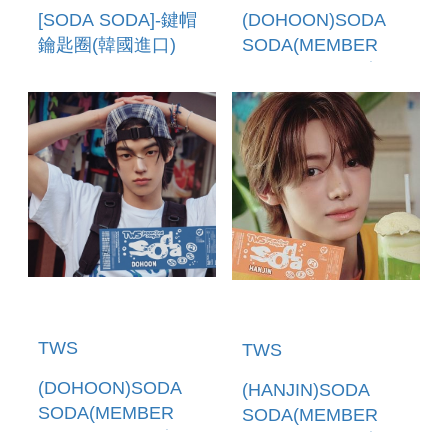
[SODA SODA]-鍵帽
(DOHOON)SODA
鑰匙圈(韓國進口)
SODA(MEMBER
KEYCAP KEYRING
SOLO JACKET盤)
(環球官方進口)
TWS
TWS
(DOHOON)SODA
(HANJIN)SODA
SODA(MEMBER
SODA(MEMBER
SOLO JACKET盤)
SOLO JACKET盤)