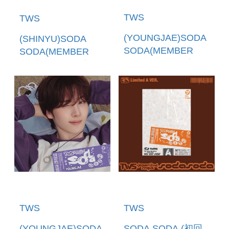
TWS
TWS
(YOUNGJAE)SODA
(SHINYU)SODA
SODA(MEMBER
SODA(MEMBER
SOLO JACKET盤)
SOLO JACKET盤)
(日本進口一般通路
(環球官方進口)
版)
TWS
TWS
(YOUNGJAE)SODA
SODA SODA (初回