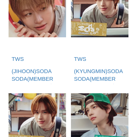
TWS
TWS
(JIHOON)SODA
(KYUNGMIN)SODA
SODA(MEMBER
SODA(MEMBER
SOLO JACKET盤)
SOLO JACKET盤)
(環球官方進口)
(環球官方進口)