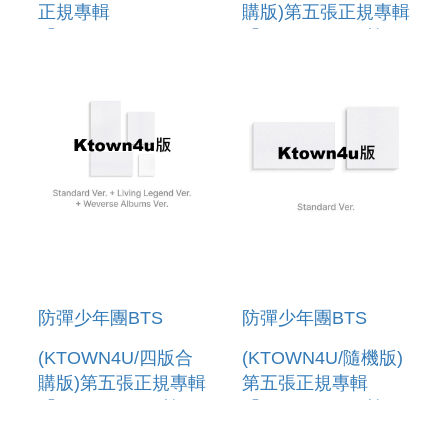
正規專輯
購版)第五張正規專輯
「ARIRANG(LIVING
「ARIRANG」(韓國
LEGEND VER.)」
進口版)
(韓國進口版)
防彈少年團BTS
防彈少年團BTS
(KTOWN4U/四版合
(KTOWN4U/隨機版)
購版)第五張正規專輯
第五張正規專輯
「ARIRANG」(韓國
「ARIRANG」(韓國
進口版)
進口版)