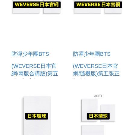
防彈少年團BTS
防彈少年團BTS
(WEVERSE日本官
(WEVERSE日本官
網/兩版合購版)第五
網/隨機版)第五張正
張正規專輯
規專輯
「ARIRANG」(日本
「ARIRANG」(日本
進口版)
進口版)