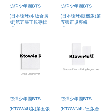
防彈少年團BTS
防彈少年團BTS
(日本環球/兩版合購
(日本環球/隨機版)第
版)第五張正規專輯
五張正規專輯
「ARIRANG」(日本
「ARIRANG」(日本
進口版)
進口版)
防彈少年團BTS
防彈少年團BTS
(KTOW4U版)第五張
(KTOWN4U/三版合