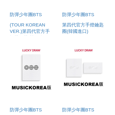
防彈少年團BTS
防彈少年團BTS
(TOUR KOREAN
第四代官方手燈鑰匙
VER.)第四代官方手
圈(韓國進口)
燈裝飾芯(韓國進口)
OFFICIAL LIGHT
OFFICIAL LIGHT
STICK KEYRING
STICK VER.4
VER.4
PARTS (TOUR
KOREAN VER.)
防彈少年團BTS
防彈少年團BTS