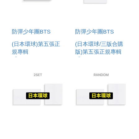
防彈少年團BTS
防彈少年團BTS
(日本環球)第五張正
(日本環球/三版合購
規專輯
版)第五張正規專輯
「ARIRANG(LIVING
「ARIRANG」(日本
LEGEND VER.)」
進口版)
(日本進口版)