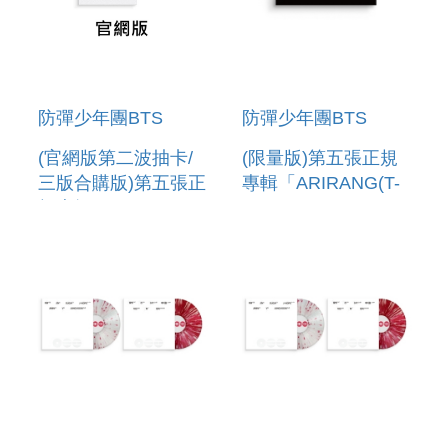
防彈少年團BTS
防彈少年團BTS
(官網版第二波抽卡/
(限量版)第五張正規
三版合購版)第五張正
專輯「ARIRANG(T-
規專輯
SHIRT CD BOX
「ARIRANG」 (韓國
SET)」(韓國進口版)
進口版)