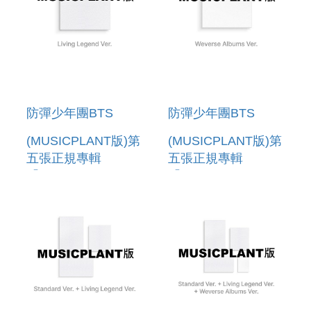
防彈少年團BTS
防彈少年團BTS
(MUSICPLANT版)第
(MUSICPLANT版)第
五張正規專輯
五張正規專輯
「ARIRANG(LIVING
「ARIRANG(WEVERSE
LEGEND VER.)」
ALBUMS VER.)」
(韓國進口版)
(韓國進口版)