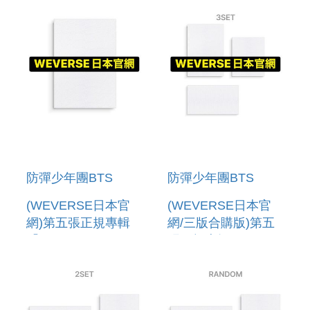
CRADLE
防彈少年團BTS
防彈少年團BTS
(WEVERSE日本官
(WEVERSE日本官
網)第五張正規專輯
網/三版合購版)第五
「ARIRANG(LIVING
張正規專輯
LEGEND VER.)」
「ARIRANG」(日本
(日本進口版)
進口版)