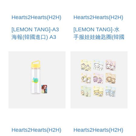
Hearts2Hearts(H2H)
Hearts2Hearts(H2H)
[LEMON TANG]-A3
[LEMON TANG]-水
海報(韓國進口) A3
手服娃娃鑰匙圈(韓國
POSTER
進口) MARINE
LOOK DOLL
KEYRING
Hearts2Hearts(H2H)
Hearts2Hearts(H2H)