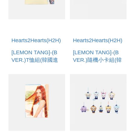
Hearts2Hearts(H2H)
Hearts2Hearts(H2H)
[LEMON TANG]-(B
[LEMON TANG]-(B
VER.)T恤組(韓國進
VER.)隨機小卡組(韓
口) T-SHIRT SET [B
國進口) RANDOM
VER.]
TRADING CARD [B
VER.]