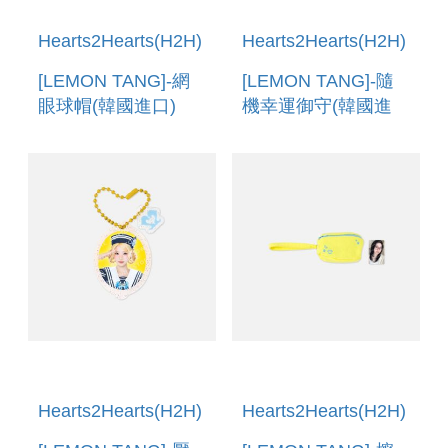
Hearts2Hearts(H2H)
Hearts2Hearts(H2H)
[LEMON TANG]-網
[LEMON TANG]-隨
眼球帽(韓國進口)
機幸運御守(韓國進
MESH BALL CAP
口) RANDOM
LUCKY CHARM
Hearts2Hearts(H2H)
Hearts2Hearts(H2H)