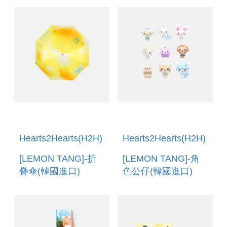
SET
Hearts2Hearts(H2H)
Hearts2Hearts(H2H)
[LEMON TANG]-折
[LEMON TANG]-角
疊傘(韓國進口)
色公仔(韓國進口)
UMBRELLA
PEEK-UP FIGURE