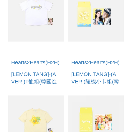
Hearts2Hearts(H2H)
Hearts2Hearts(H2H)
[LEMON TANG]-(A
[LEMON TANG]-(A
VER.)T恤組(韓國進
VER.)隨機小卡組(韓
口) T-SHIRT SET [A
國進口) RANDOM
VER.]
TRADING CARD [A
VER.]