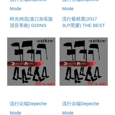
Mode
Mode
時光倒流(進口加長版
流行最精選(2017
混音單曲) GOING
3LP黑膠) THE BEST
BACKWARDS
OF DEPECHE
REMIXES (MAXI CD
MODE VOLUME
SINGLE)
ONE (2017 VINYL)
流行尖端Depeche
流行尖端Depeche
Mode
Mode