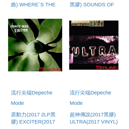
曲) WHERE`S THE
黑膠) SOUNDS OF
REVOLUTION
THE
(REMIXES)
UNIVERSE(2017
VINYL)
流行尖端Depeche
流行尖端Depeche
Mode
Mode
原動力(2017 2LP黑
超神傳說(2017黑膠)
膠) EXCITER(2017
ULTRA(2017 VINYL)
VINYL)