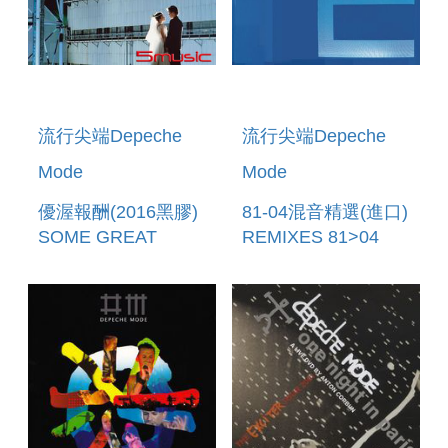
流行尖端Depeche
流行尖端Depeche
Mode
Mode
優渥報酬(2016黑膠)
81-04混音精選(進口)
SOME GREAT
REMIXES 81>04
REWARD(2016
VINYL)