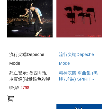
流行尖端Depeche
流行尖端Depeche
Mode
Mode
死亡警示: 墨西哥現
精神表態 單曲集 (黑
場實錄(限量銀色彩膠
膠7片裝) SPIRIT -
4片裝) MEMENTO
THE 12 SINGLES
特價$
2798
MORI: MEXICO
(7LP)
CITY (INDIES
RETAIL EXCLUSIVE